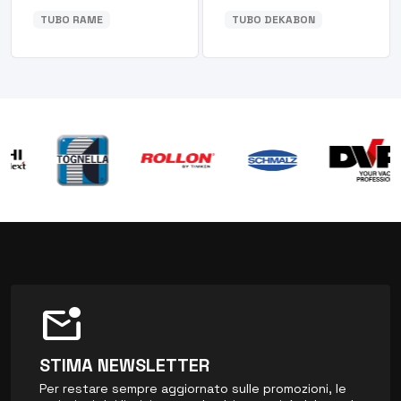
TUBO RAME
TUBO DEKABON
mark_email_unread
STIMA NEWSLETTER
Per restare sempre aggiornato sulle promozioni, le