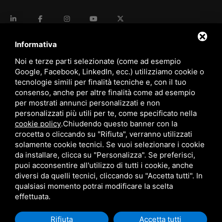
language
ITALIANO
Informativa
Noi e terze parti selezionate (come ad esempio
Google, Facebook, LinkedIn, ecc.) utilizziamo cookie o
download
tecnologie simili per finalità tecniche e, con il tuo
Catalogo Stima
consenso, anche per altre finalità come ad esempio
download
per mostrati annunci personalizzati e non
Politica qualità e sicurezza
personalizzati più utili per te, come specificato nella
cookie policy
.
Chiudendo questo banner con la
crocetta o cliccando su "Rifiuta", verranno utilizzati
solamente cookie tecnici. Se vuoi selezionare i cookie
da installare, clicca su "Personalizza". Se preferisci,
puoi acconsentire all'utilizzo di tutti i cookie, anche
diversi da quelli tecnici, cliccando su "Accetta tutti". In
qualsiasi momento potrai modificare la scelta
Questo sito è protetto da Google reCAPTCHA v3,
Privacy Policy
e
Terms of Service
di Google.
effettuata.
Rifiuta
Accetta tutti