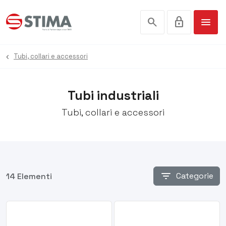
search
lock
menu
Tubi, collari e accessori
Tubi industriali
Tubi, collari e accessori
filter_list
Categorie
14 Elementi