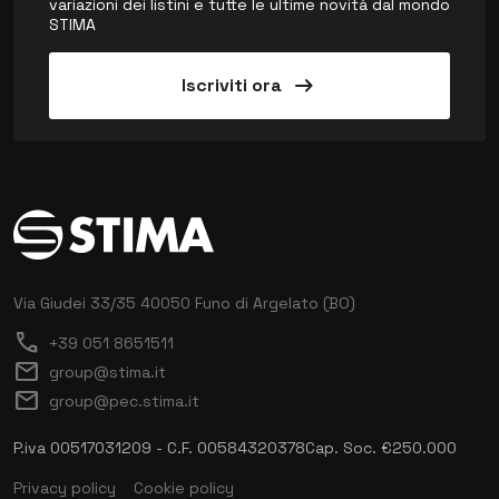
variazioni dei listini e tutte le ultime novità dal mondo
STIMA
arrow_right_alt
Iscriviti ora
Via Giudei 33/35
40050 Funo di Argelato (BO)
call
+39 051 8651511
mail
group@stima.it
mail
group@pec.stima.it
P.iva 00517031209 - C.F. 00584320378
Cap. Soc. €250.000
Privacy policy
Cookie policy