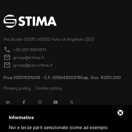
Via Giudei 33/35
40050 Funo di Argelato (BO)
call
+39 051 8651511
mail
group@stima.it
mail
group@pec.stima.it
P.iva 00517031209 - C.F. 00584320378
Cap. Soc. €250.000
Privacy policy
Cookie policy
language
ITALIANO
Informativa
Noi e terze parti selezionate (come ad esempio