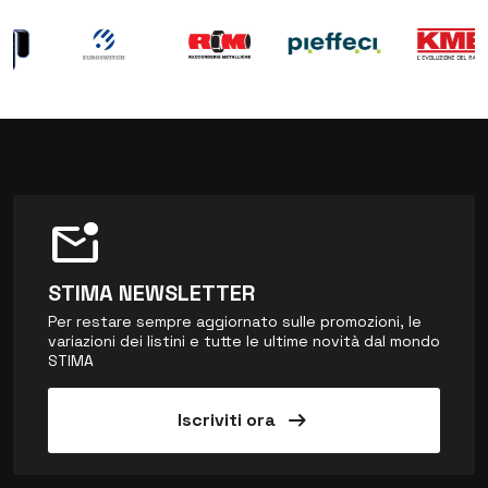
mark_email_unread
STIMA NEWSLETTER
Per restare sempre aggiornato sulle promozioni, le
variazioni dei listini e tutte le ultime novità dal mondo
STIMA
arrow_right_alt
Iscriviti ora