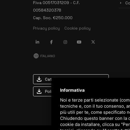
P.iva 00517031209 - C.F.
Co
00584320378
Cap. Soc. €250.000
Privacy policy
Cookie policy
language
ITALIANO
download
Catalogo Stima
Informativa
download
Politica qualità e sicurezza
Noi e terze parti selezionate (com
tecniche e, con il tuo consenso, a
più utili per te, come specificato n
Chiudendo questo banner con la cro
cookie da installare, clicca su "Per