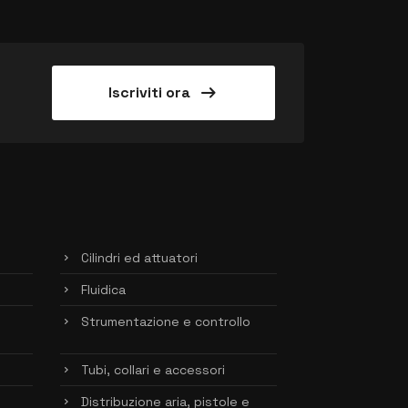
arrow_right_alt
Iscriviti ora
Cilindri ed attuatori
Fluidica
Strumentazione e controllo
Tubi, collari e accessori
Distribuzione aria, pistole e