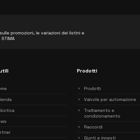
le promozioni, le variazioni dei listini e
o STIMA
utili
Prodotti
ome
Prodotti
ienda
Valvole per automazione
botica
Trattamento e
condizionamento
ews
Raccordi
rtner
Giunti e innesti