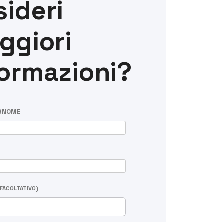
sideri
ggiori
formazioni?
GNOME
(FACOLTATIVO)