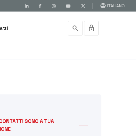
language
ITALIANO
search
lock
atti
 CONTATTI SONO A TUA
IONE