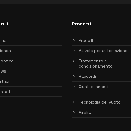
utili
Prodotti
ome
Prodotti
ienda
Valvole per automazione
botica
Trattamento e
condizionamento
ews
Raccordi
rtner
Giunti e innesti
ntatti
Tecnologia del vuoto
Aireka