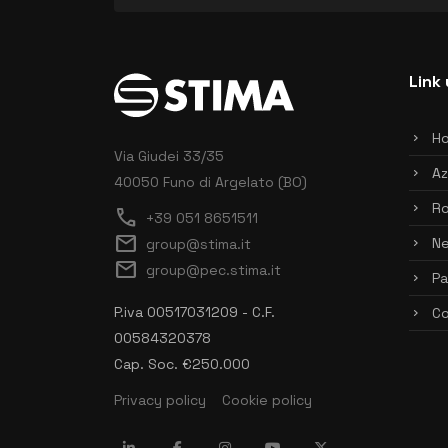
Link 
H
Via Giudei 33/35
Az
40050 Funo di Argelato (BO)
Ro
call
+39 051 8651511
mail
N
group@stima.it
mail
group@pec.stima.it
Pa
P.iva 00517031209 - C.F.
Co
00584320378
Cap. Soc. €250.000
Privacy policy
Cookie policy