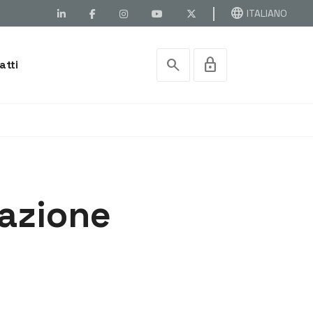
language
ITALIANO
search
lock
atti
azione