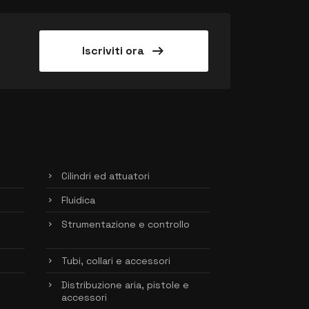
arrow_right_alt
Iscriviti ora
Cilindri ed attuatori
Fluidica
Strumentazione e controllo
Tubi, collari e accessori
Distribuzione aria, pistole e
accessori