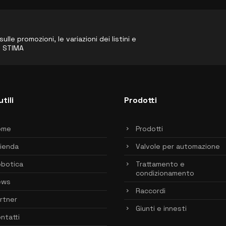
le promozioni, le variazioni dei listini e
o STIMA
utili
Prodotti
ome
Prodotti
ienda
Valvole per automazione
botica
Trattamento e
condizionamento
ews
Raccordi
rtner
Giunti e innesti
ntatti