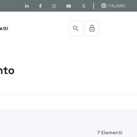
language
ITALIANO
search
lock
atti
nto
7 Elementi