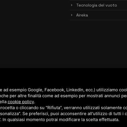
Tecnologia del vuoto
Aireka
e ad esempio Google, Facebook, LinkedIn, ecc.) utilizziamo cooki
nche per altre finalità come ad esempio per mostrati annunci pe
ella
cookie policy
.
cetta o cliccando su "Rifiuta", verranno utilizzati solamente co
sonalizza". Se preferisci, puoi acconsentire all'utilizzo di tutti i
". In qualsiasi momento potrai modificare la scelta effettuata.
cy Policy
e
Terms of Service
di Google.