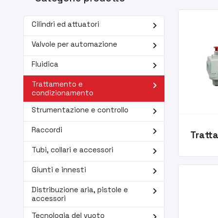
navigate_next
Cilindri ed attuatori
navigate_next
Valvole per automazione
navigate_next
Fluidica
navigate_next
Trattamento e
condizionamento
navigate_next
Strumentazione e controllo
navigate_next
Raccordi
Tratt
navigate_next
Tubi, collari e accessori
navigate_next
Giunti e innesti
navigate_next
Distribuzione aria, pistole e
accessori
navigate_next
Tecnologia del vuoto