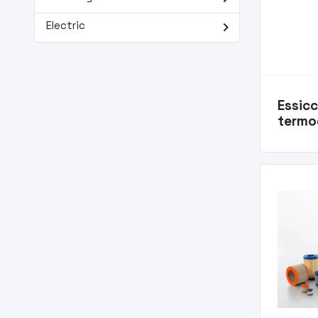
navigate_next
Electric
Essic
termo