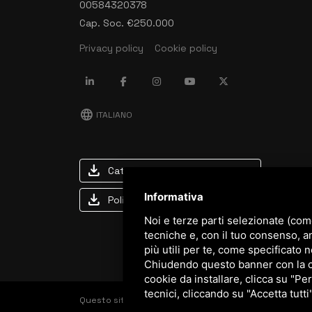
00584320378
Cap. Soc. €250.000
Privacy policy
Cookie policy
language
ITALIANO
download
Catalogo Stima
download
Informativa
Politica qualità e sicurezza
Noi e terze parti selezionate (com
tecniche e, con il tuo consenso, a
più utili per te, come specificato n
Chiudendo questo banner con la cro
cookie da installare, clicca su "Per
tecnici, cliccando su "Accetta tutti
Questo sito è protetto da Google reCAPTCHA v3,
Priva