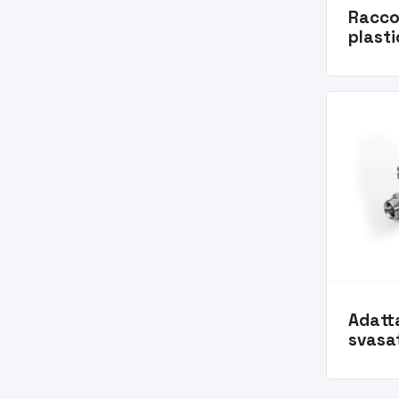
Raccor
plasti
Adatt
svasat