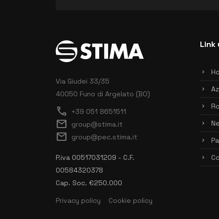
Link 
H
Via Giudei 33/35
Az
40050 Funo di Argelato (BO)
Ro
call
+39 051 8651511
mail
N
group@stima.it
mail
group@pec.stima.it
Pa
P.iva 00517031209 - C.F.
Co
00584320378
Cap. Soc. €250.000
Privacy policy
Cookie policy