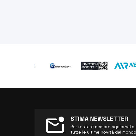
mark_email_unread
STIMA NEWSLETTER
Per restare sempre aggiornato sul
tutte le ultime novità dal mond