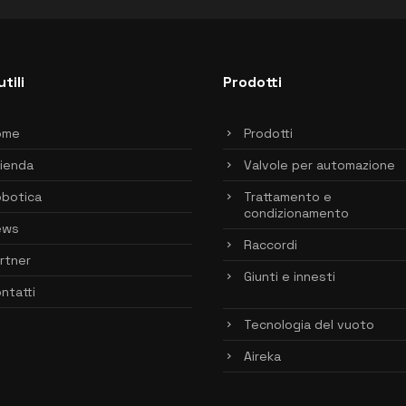
utili
Prodotti
ome
Prodotti
ienda
Valvole per automazione
botica
Trattamento e
condizionamento
ews
Raccordi
rtner
Giunti e innesti
ntatti
Tecnologia del vuoto
Aireka