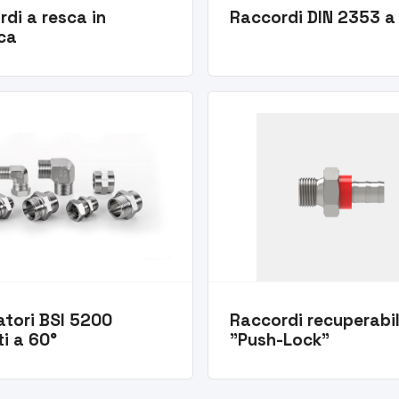
di a resca in
Raccordi DIN 2353 a
ca
atori BSI 5200
Raccordi recuperabil
i a 60°
"Push-Lock"