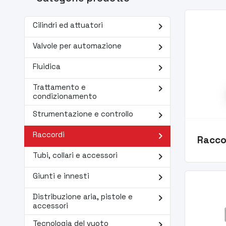
navigate_next
Cilindri ed attuatori
navigate_next
Valvole per automazione
navigate_next
Fluidica
navigate_next
Trattamento e
condizionamento
navigate_next
Strumentazione e controllo
navigate_next
Raccordi
Racco
navigate_next
Tubi, collari e accessori
navigate_next
Giunti e innesti
navigate_next
Distribuzione aria, pistole e
accessori
navigate_next
Tecnologia del vuoto