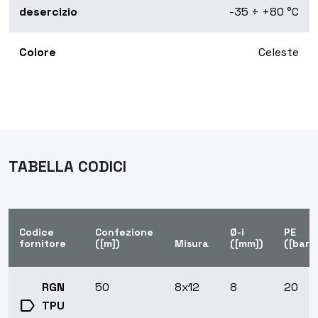
desercizio
-35 ÷ +80 °C
Colore
Celeste
TABELLA CODICI
Codice
Confezione
Ø-i
PE
fornitore
([m])
Misura
([mm])
([bar])
RGN
50
8x12
8
20
label
TPU