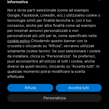
language
ITALIANO
Informativa
Noi e terze parti selezionate (come ad esempio
Google, Facebook, LinkedIn, ecc.) utilizziamo cookie o
download
tecnologie simili per finalità tecniche e, con il tuo
Catalogo Stima
consenso, anche per altre finalità come ad esempio
download
per mostrati annunci personalizzati e non
Politica qualità e sicurezza
personalizzati più utili per te, come specificato nella
cookie policy
.
Chiudendo questo banner con la
crocetta o cliccando su "Rifiuta", verranno utilizzati
solamente cookie tecnici. Se vuoi selezionare i cookie
da installare, clicca su "Personalizza". Se preferisci,
puoi acconsentire all'utilizzo di tutti i cookie, anche
diversi da quelli tecnici, cliccando su "Accetta tutti". In
qualsiasi momento potrai modificare la scelta
Questo sito è protetto da Google reCAPTCHA v3,
Privacy Policy
e
Terms of Service
di Google.
effettuata.
Rifiuta
Accetta tutti
Personalizza