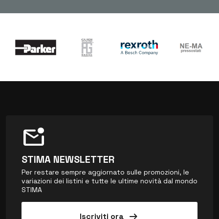
mark_email_unread
STIMA NEWSLETTER
Per restare sempre aggiornato sulle promozioni, le
variazioni dei listini e tutte le ultime novità dal mondo
STIMA
arrow_right_alt
Iscriviti ora