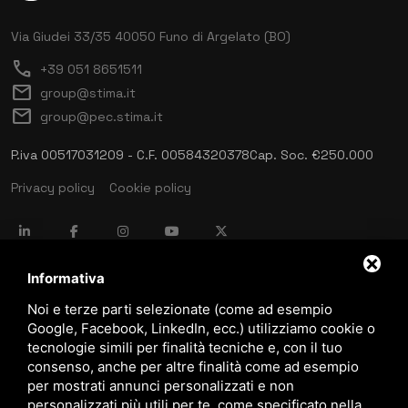
Via Giudei 33/35
40050 Funo di Argelato (BO)
call
+39 051 8651511
mail
group@stima.it
mail
group@pec.stima.it
P.iva 00517031209 - C.F. 00584320378
Cap. Soc. €250.000
Privacy policy
Cookie policy
language
ITALIANO
Informativa
Noi e terze parti selezionate (come ad esempio
Google, Facebook, LinkedIn, ecc.) utilizziamo cookie o
download
tecnologie simili per finalità tecniche e, con il tuo
Catalogo Stima
consenso, anche per altre finalità come ad esempio
download
per mostrati annunci personalizzati e non
Politica qualità e sicurezza
personalizzati più utili per te, come specificato nella