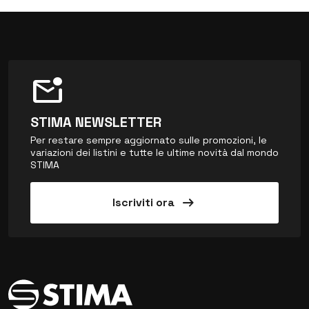
mark_email_unread
STIMA NEWSLETTER
Per restare sempre aggiornato sulle promozioni, le
variazioni dei listini e tutte le ultime novità dal mondo
STIMA
arrow_right_alt
Iscriviti ora