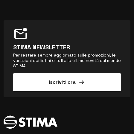
mark_email_unread
STIMA NEWSLETTER
Per restare sempre aggiornato sulle promozioni, le
variazioni dei listini e tutte le ultime novità dal mondo
STIMA
arrow_right_alt
Iscriviti ora