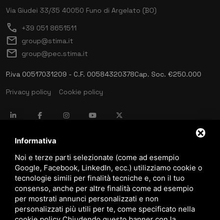
Via Giudei 33/35
40050 Funo di Argelato (BO)
call
+39 051 8651511
mail
group@stima.it
mail
group@pec.stima.it
P.iva 00517031209 - C.F. 00584320378
Cap. Soc. €250.000
Privacy policy
Cookie policy
language
ITALIANO
Informativa
Noi e terze parti selezionate (come ad esempio
Google, Facebook, LinkedIn, ecc.) utilizziamo cookie o
download
tecnologie simili per finalità tecniche e, con il tuo
Catalogo Stima
consenso, anche per altre finalità come ad esempio
download
per mostrati annunci personalizzati e non
Politica qualità e sicurezza
personalizzati più utili per te, come specificato nella
cookie policy
.
Chiudendo questo banner con la