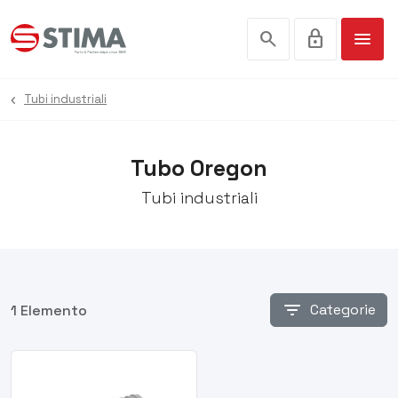
search
lock
menu
Tubi industriali
Tubo Oregon
Tubi industriali
filter_list
Categorie
1 Elemento