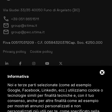
Via Giudei 33/35
40050 Funo di Argelato (BO)
call
+39 051 8651511
mail
group@stima.it
mail
group@pec.stima.it
P.iva 00517031209 - C.F. 00584320378
Cap. Soc. €250.000
Privacy policy
Cookie policy
language
ITALIANO
Informativa
Noi e terze parti selezionate (come ad esempio
Google, Facebook, LinkedIn, ecc.) utilizziamo cookie o
download
tecnologie simili per finalità tecniche e, con il tuo
Catalogo Stima
consenso, anche per altre finalità come ad esempio
download
per mostrati annunci personalizzati e non
Politica qualità e sicurezza
personalizzati più utili per te, come specificato nella