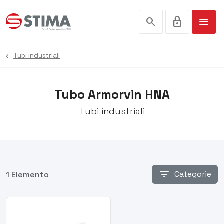
search
lock
menu
Tubi industriali
Tubo Armorvin HNA
Tubi industriali
filter_list
Categorie
1 Elemento