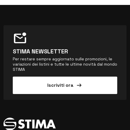
mark_email_unread
STIMA NEWSLETTER
Per restare sempre aggiornato sulle promozioni, le
variazioni dei listini e tutte le ultime novità dal mondo
STIMA
arrow_right_alt
Iscriviti ora