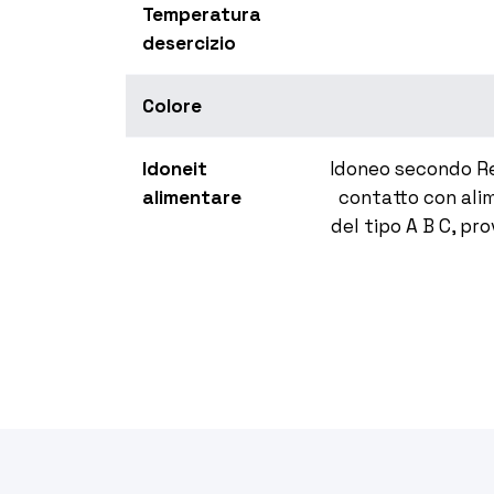
Temperatura
desercizio
Colore
Idoneit
Idoneo secondo Re
alimentare
contatto con alim
del tipo A B C, pr