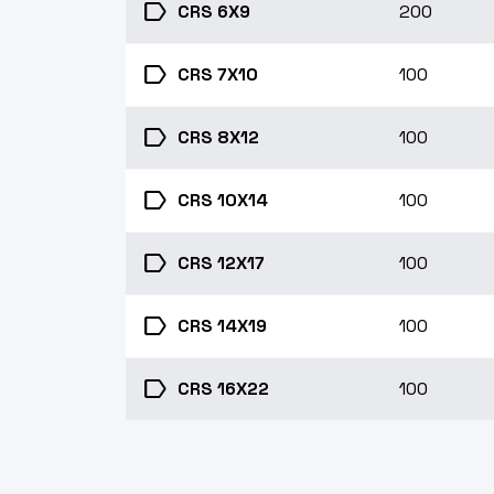
label
CRS 6X9
200
label
CRS 7X10
100
label
CRS 8X12
100
label
CRS 10X14
100
label
CRS 12X17
100
label
CRS 14X19
100
label
CRS 16X22
100