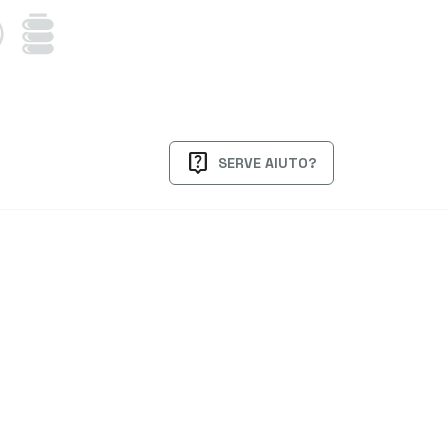
live_help
SERVE AIUTO?