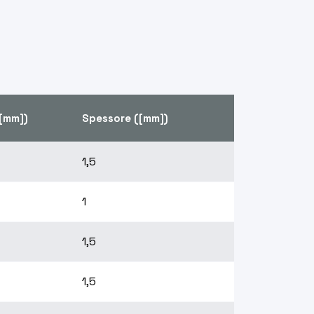
([mm])
Spessore ([mm])
1,5
1
1,5
1,5