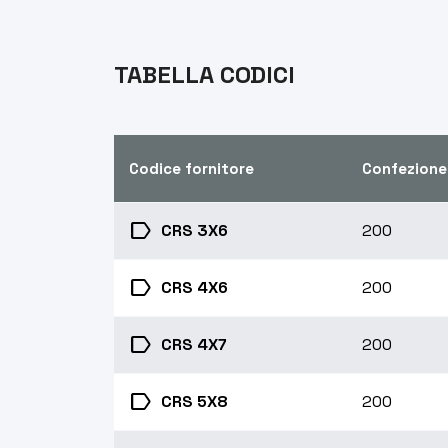
TABELLA CODICI
Codice fornitore
Confezione
label
CRS 3X6
200
label
CRS 4X6
200
label
CRS 4X7
200
label
CRS 5X8
200