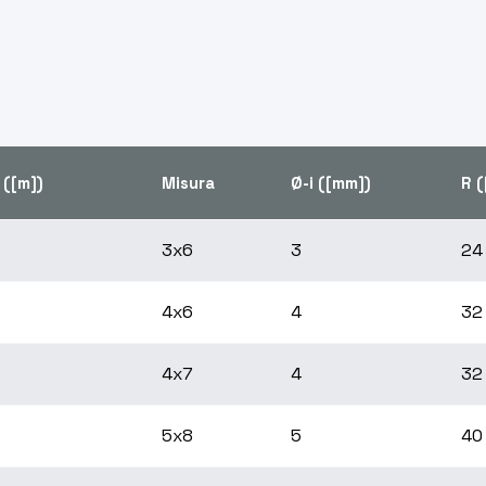
 ([m])
Misura
Ø-i ([mm])
R 
3x6
3
24
4x6
4
32
4x7
4
32
5x8
5
40