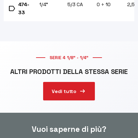
474-
1/4"
5/3 CA
0 ÷ 10
2,5
label
33
SERIE 4 1/8" - 1/4"
ALTRI PRODOTTI DELLA STESSA SERIE
arrow_right_alt
Vedi tutto
Vuoi saperne di più?