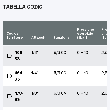
TABELLA CODICI
Pressione
Pres
Codice
esercizio
pilo
fornitore
Attacchi
Funzione
([bar])
([bar
468-
1/8"
5/3 CC
0 ÷ 10
2,5
label
33
464-
1/4"
5/3 CC
0 ÷ 10
2,5
label
33
478-
1/8"
5/3 CA
0 ÷ 10
2,5
label
33