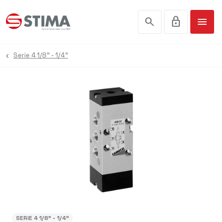
search
lock
menu
Serie 4 1/8" - 1/4"
SERIE 4 1/8" - 1/4"