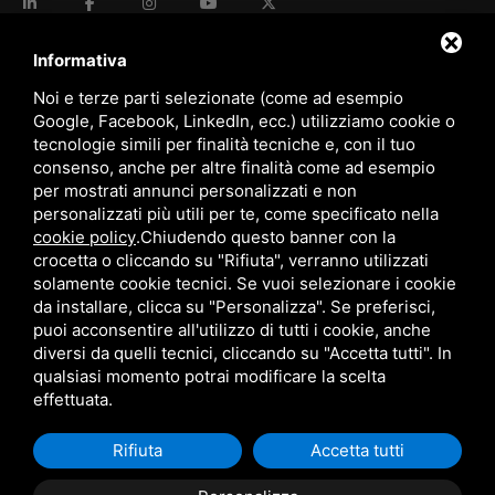
language
ITALIANO
Informativa
Noi e terze parti selezionate (come ad esempio
Google, Facebook, LinkedIn, ecc.) utilizziamo cookie o
download
tecnologie simili per finalità tecniche e, con il tuo
Catalogo Stima
consenso, anche per altre finalità come ad esempio
download
per mostrati annunci personalizzati e non
Politica qualità e sicurezza
personalizzati più utili per te, come specificato nella
cookie policy
.
Chiudendo questo banner con la
crocetta o cliccando su "Rifiuta", verranno utilizzati
solamente cookie tecnici. Se vuoi selezionare i cookie
da installare, clicca su "Personalizza". Se preferisci,
puoi acconsentire all'utilizzo di tutti i cookie, anche
diversi da quelli tecnici, cliccando su "Accetta tutti". In
qualsiasi momento potrai modificare la scelta
Questo sito è protetto da Google reCAPTCHA v3,
Privacy Policy
e
Terms of Service
di Google.
effettuata.
Rifiuta
Accetta tutti