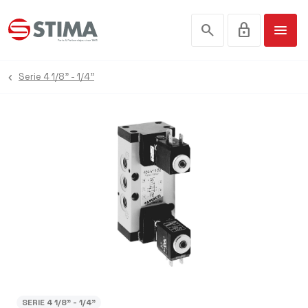
search
lock
menu
Serie 4 1/8" - 1/4"
SERIE 4 1/8" - 1/4"