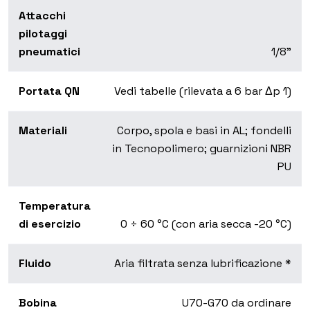
Attacchi
pilotaggi
pneumatici
1/8”
Portata QN
Vedi tabelle (rilevata a 6 bar Δp 1)
Materiali
Corpo, spola e basi in AL; fondelli
in Tecnopolimero; guarnizioni NBR
PU
Temperatura
di esercizio
0 ÷ 60 °C (con aria secca -20 °C)
Fluido
Aria filtrata senza lubrificazione *
Bobina
U70-G70 da ordinare