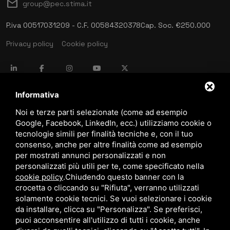
mail
group@pec.stima.it
P.iva 00517031209 - C.F. 00584320378
Cap. Soc. €250.000
Privacy policy
Cookie policy
language
ITALIANO
Informativa
Noi e terze parti selezionate (come ad esempio
Google, Facebook, LinkedIn, ecc.) utilizziamo cookie o
download
tecnologie simili per finalità tecniche e, con il tuo
Catalogo Stima
consenso, anche per altre finalità come ad esempio
download
per mostrati annunci personalizzati e non
Politica qualità e sicurezza
personalizzati più utili per te, come specificato nella
cookie policy
.
Chiudendo questo banner con la
crocetta o cliccando su "Rifiuta", verranno utilizzati
solamente cookie tecnici. Se vuoi selezionare i cookie
da installare, clicca su "Personalizza". Se preferisci,
puoi acconsentire all'utilizzo di tutti i cookie, anche