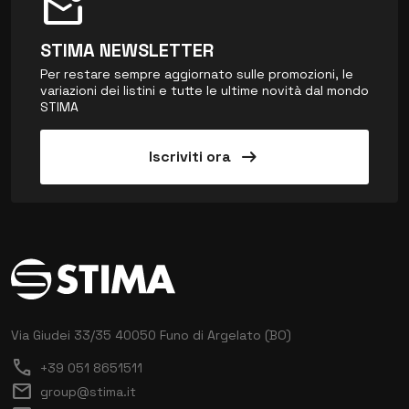
mark_email_unread
STIMA NEWSLETTER
Per restare sempre aggiornato sulle promozioni, le
variazioni dei listini e tutte le ultime novità dal mondo
STIMA
arrow_right_alt
Iscriviti ora
Via Giudei 33/35
40050 Funo di Argelato (BO)
call
+39 051 8651511
mail
group@stima.it