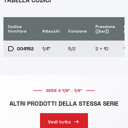
TABELLA CODICI
Codice
Pressione
Q
fornitore
Attacchi
Funzione
([bar])
([
label
004152
1/4"
5/2
2 ÷ 10
1
SERIE 4 1/8" - 1/4"
ALTRI PRODOTTI DELLA STESSA SERIE
arrow_right_alt
Vedi tutto