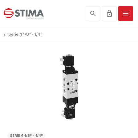
search
lock
menu
Serie 4 1/8" - 1/4"
SERIE 4 1/8" - 1/4"