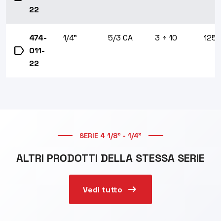
22
474-
1/4"
5/3 CA
3 ÷ 10
125
label
011-
22
SERIE 4 1/8" - 1/4"
ALTRI PRODOTTI DELLA STESSA SERIE
arrow_right_alt
Vedi tutto