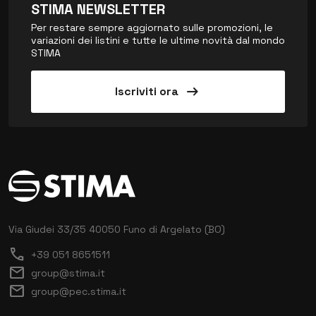
STIMA NEWSLETTER
Per restare sempre aggiornato sulle promozioni, le
variazioni dei listini e tutte le ultime novità dal mondo
STIMA
arrow_right_alt
Iscriviti ora
Via Giudei 33/35
40050 Funo di Argelato (BO)
call
+39 051 8651511
mail
group@stima.it
mail
group@pec.stima.it