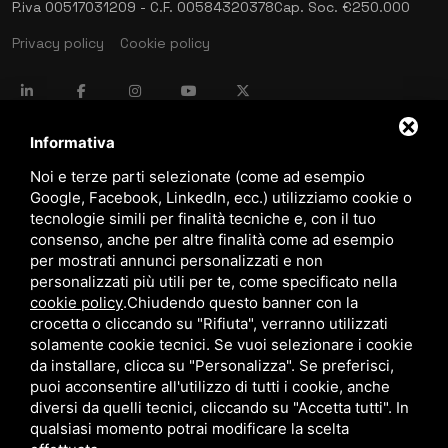
P.iva 00517031209 - C.F. 00584320378
Cap. Soc. €250.000
Privacy policy
Cookie policy
language
ITALIANO
Informativa
Noi e terze parti selezionate (come ad esempio
Google, Facebook, LinkedIn, ecc.) utilizziamo cookie o
download
tecnologie simili per finalità tecniche e, con il tuo
Catalogo Stima
consenso, anche per altre finalità come ad esempio
download
per mostrati annunci personalizzati e non
Politica qualità e sicurezza
personalizzati più utili per te, come specificato nella
cookie policy
.
Chiudendo questo banner con la
crocetta o cliccando su "Rifiuta", verranno utilizzati
solamente cookie tecnici. Se vuoi selezionare i cookie
da installare, clicca su "Personalizza". Se preferisci,
puoi acconsentire all'utilizzo di tutti i cookie, anche
diversi da quelli tecnici, cliccando su "Accetta tutti". In
qualsiasi momento potrai modificare la scelta
Questo sito è protetto da Google reCAPTCHA v3,
Privacy Policy
e
Terms of Service
di Google.