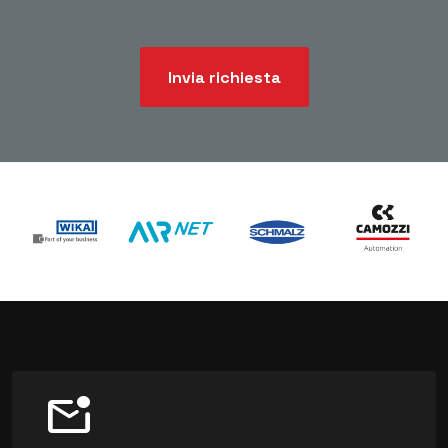
Invia richiesta
mark_email_unread