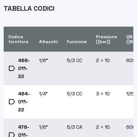
TABELLA CODICI
Codice
Pressione
QN
fornitore
Attacchi
Funzione
([bar])
([Nl/
468-
1/8"
5/3 CC
2 ÷ 10
600
label
011-
22
464-
1/4"
5/3 CC
3 ÷ 10
125
label
011-
22
478-
1/8"
5/3 CA
2 ÷ 10
600
label
011-