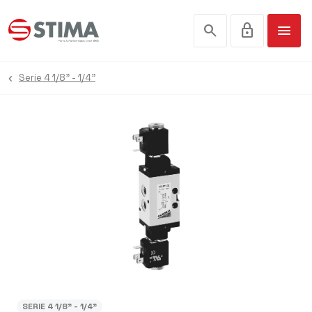
search
lock
menu
Serie 4 1/8" - 1/4"
SERIE 4 1/8" - 1/4"