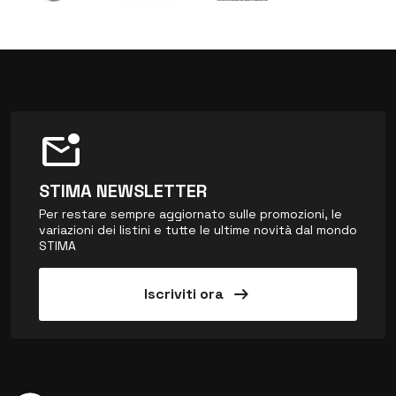
mark_email_unread
STIMA NEWSLETTER
Per restare sempre aggiornato sulle promozioni, le
variazioni dei listini e tutte le ultime novità dal mondo
STIMA
arrow_right_alt
Iscriviti ora