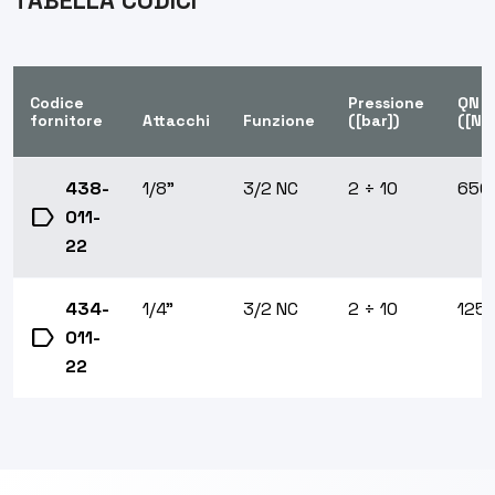
TABELLA CODICI
Codice
Pressione
QN
fornitore
Attacchi
Funzione
([bar])
([Nl/
438-
1/8"
3/2 NC
2 ÷ 10
650
label
011-
22
434-
1/4"
3/2 NC
2 ÷ 10
125
label
011-
22