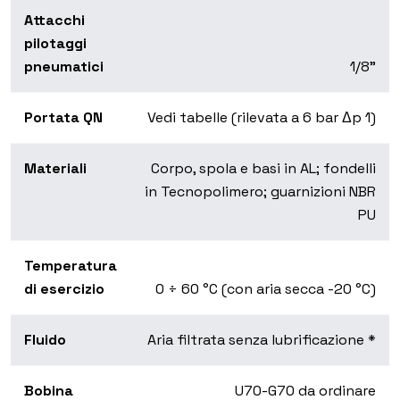
Attacchi
pilotaggi
pneumatici
1/8”
Portata QN
Vedi tabelle (rilevata a 6 bar Δp 1)
Materiali
Corpo, spola e basi in AL; fondelli
in Tecnopolimero; guarnizioni NBR
PU
Temperatura
di esercizio
0 ÷ 60 °C (con aria secca -20 °C)
Fluido
Aria filtrata senza lubrificazione *
Bobina
U70-G70 da ordinare