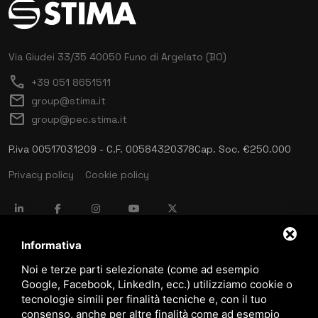
Via Giudei 33/35
40050 Funo di Argelato (BO)
call
+39 051 8651511
mail
group@stima.it
mail
group@pec.stima.it
P.iva 00517031209 - C.F. 00584320378
Cap. Soc. €250.000
Privacy policy
Cookie policy
language
ITALIANO
Informativa
Noi e terze parti selezionate (come ad esempio
Google, Facebook, LinkedIn, ecc.) utilizziamo cookie o
download
tecnologie simili per finalità tecniche e, con il tuo
Catalogo Stima
consenso, anche per altre finalità come ad esempio