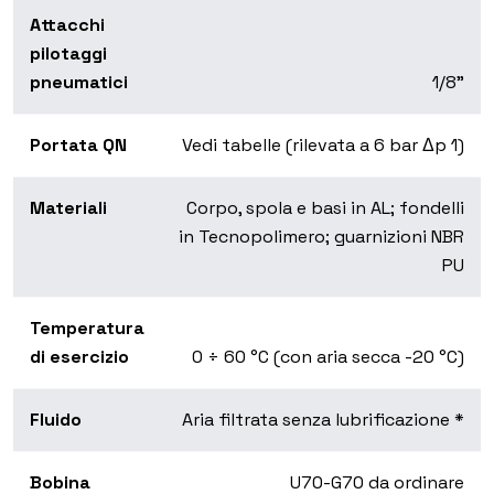
Attacchi
pilotaggi
pneumatici
1/8”
Portata QN
Vedi tabelle (rilevata a 6 bar Δp 1)
Materiali
Corpo, spola e basi in AL; fondelli
in Tecnopolimero; guarnizioni NBR
PU
Temperatura
di esercizio
0 ÷ 60 °C (con aria secca -20 °C)
Fluido
Aria filtrata senza lubrificazione *
Bobina
U70-G70 da ordinare