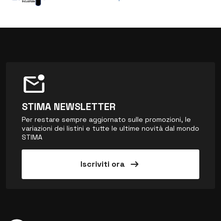
mark_email_unread
STIMA NEWSLETTER
Per restare sempre aggiornato sulle promozioni, le
variazioni dei listini e tutte le ultime novità dal mondo
STIMA
arrow_right_alt
Iscriviti ora