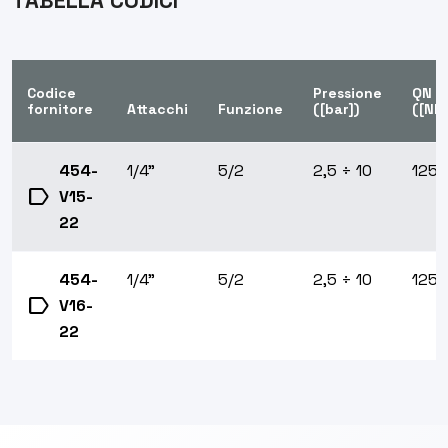
TABELLA CODICI
Codice
Pressione
QN
fornitore
Attacchi
Funzione
([bar])
([Nl/
454-
1/4"
5/2
2,5 ÷ 10
1250
label
V15-
22
454-
1/4"
5/2
2,5 ÷ 10
1250
label
V16-
22