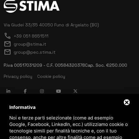
Via Giudei 33/35
40050 Funo di Argelato (BO)
call
+39 051 8651511
mail
group@stima.it
mail
group@pec.stima.it
P.iva 00517031209 - C.F. 00584320378
Cap. Soc. €250.000
Privacy policy
Cookie policy
language
ITALIANO
Informativa
Noi e terze parti selezionate (come ad esempio
Google, Facebook, LinkedIn, ecc.) utilizziamo cookie o
download
tecnologie simili per finalità tecniche e, con il tuo
Catalogo Stima
consenso, anche per altre finalità come ad esempio