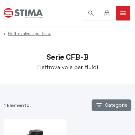
search
lock
menu
Elettrovalvole per fluidi
Serie CFB-B
Elettrovalvole per fluidi
filter_list
Categorie
1 Elemento