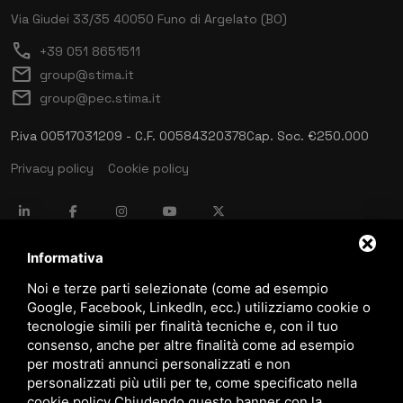
Via Giudei 33/35
40050 Funo di Argelato (BO)
call
+39 051 8651511
mail
group@stima.it
mail
group@pec.stima.it
P.iva 00517031209 - C.F. 00584320378
Cap. Soc. €250.000
Privacy policy
Cookie policy
language
ITALIANO
Informativa
Noi e terze parti selezionate (come ad esempio
Google, Facebook, LinkedIn, ecc.) utilizziamo cookie o
download
tecnologie simili per finalità tecniche e, con il tuo
Catalogo Stima
consenso, anche per altre finalità come ad esempio
download
per mostrati annunci personalizzati e non
Politica qualità e sicurezza
personalizzati più utili per te, come specificato nella
cookie policy
.
Chiudendo questo banner con la