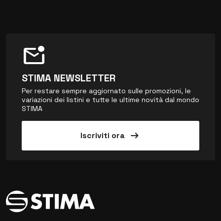
mark_email_unread
STIMA NEWSLETTER
Per restare sempre aggiornato sulle promozioni, le
variazioni dei listini e tutte le ultime novità dal mondo
STIMA
arrow_right_alt
Iscriviti ora