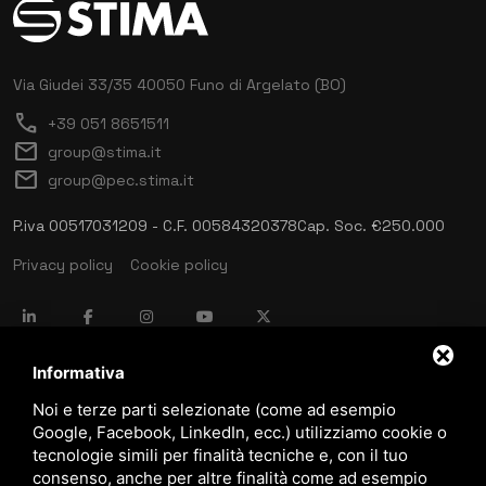
Via Giudei 33/35
40050 Funo di Argelato (BO)
call
+39 051 8651511
mail
group@stima.it
mail
group@pec.stima.it
P.iva 00517031209 - C.F. 00584320378
Cap. Soc. €250.000
Privacy policy
Cookie policy
language
ITALIANO
Informativa
Noi e terze parti selezionate (come ad esempio
Google, Facebook, LinkedIn, ecc.) utilizziamo cookie o
download
tecnologie simili per finalità tecniche e, con il tuo
Catalogo Stima
consenso, anche per altre finalità come ad esempio