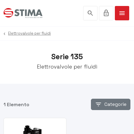
search
lock
menu
Elettrovalvole per fluidi
Serie 135
Elettrovalvole per fluidi
filter_list
Categorie
1 Elemento