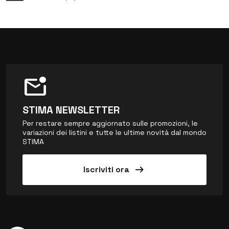
mark_email_unread
STIMA NEWSLETTER
Per restare sempre aggiornato sulle promozioni, le
variazioni dei listini e tutte le ultime novità dal mondo
STIMA
arrow_right_alt
Iscriviti ora