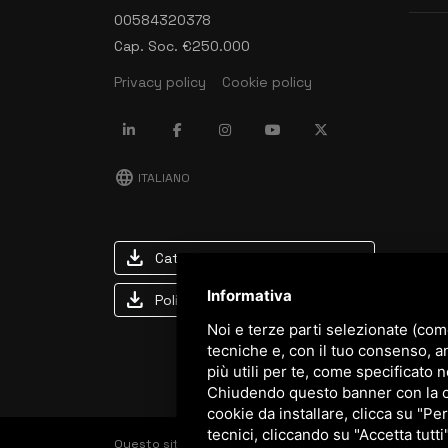
00584320378
Cap. Soc. €250.000
Privacy policy
Cookie policy
language
ITALIANO
download
Catalogo Stima
Informativa
download
Politica qualità e sicurezza
Noi e terze parti selezionate (com
tecniche e, con il tuo consenso, a
più utili per te, come specificato n
Chiudendo questo banner con la cro
cookie da installare, clicca su "Per
tecnici, cliccando su "Accetta tutti
Questo sito è protetto da Google reCAPTCHA v3,
Priva