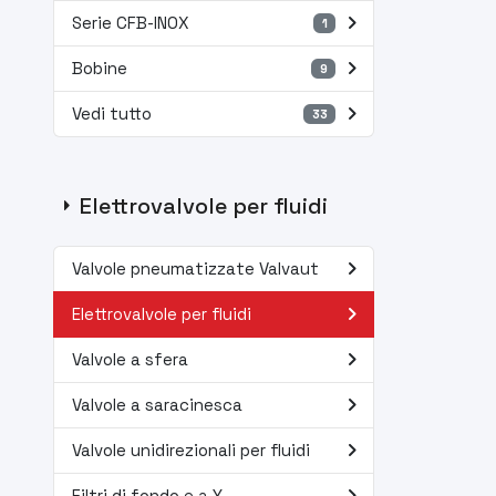
navigate_next
Serie CFB-INOX
1
navigate_next
Bobine
9
navigate_next
Vedi tutto
33
arrow_right
Elettrovalvole per fluidi
navigate_next
Valvole pneumatizzate Valvaut
navigate_next
Elettrovalvole per fluidi
navigate_next
Valvole a sfera
navigate_next
Valvole a saracinesca
navigate_next
Valvole unidirezionali per fluidi
Filtri di fondo e a Y