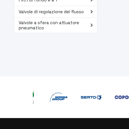
navigate_next
navigate_next
Valvole di regolazione del flusso
Valvole a sfera con attuatore
navigate_next
pneumatico