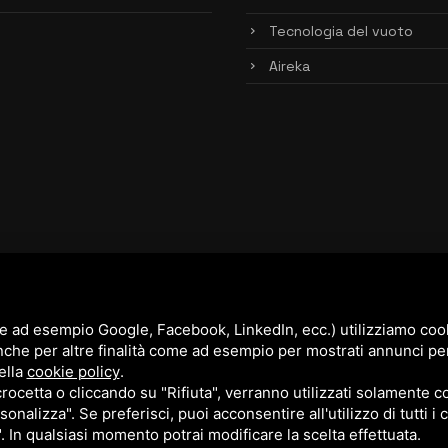
Tecnologia del vuoto
Aireka
e ad esempio Google, Facebook, LinkedIn, ecc.) utilizziamo cooki
nche per altre finalità come ad esempio per mostrati annunci pe
ella
cookie policy
.
cetta o cliccando su "Rifiuta", verranno utilizzati solamente co
sonalizza". Se preferisci, puoi acconsentire all'utilizzo di tutti i
". In qualsiasi momento potrai modificare la scelta effettuata.
cy Policy
e
Terms of Service
di Google.