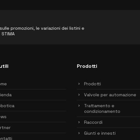
le promozioni, le variazioni dei listini e
o STIMA
utili
Prodotti
ome
Prodotti
ienda
Valvole per automazione
botica
Trattamento e
condizionamento
ews
Raccordi
rtner
Giunti e innesti
ntatti