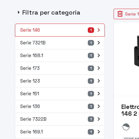
arrow_right
Filtra per categoria
delete
Serie 
navigate_next
Serie 146
1
navigate_next
Serie 7321B
1
navigate_next
Serie 168.1
1
navigate_next
Serie 173
1
navigate_next
Serie 123
1
navigate_next
Serie 151
1
navigate_next
Elettr
Serie 136
1
146 2 
navigate_next
Serie 7322B
1
navigate_next
Serie 169.1
1