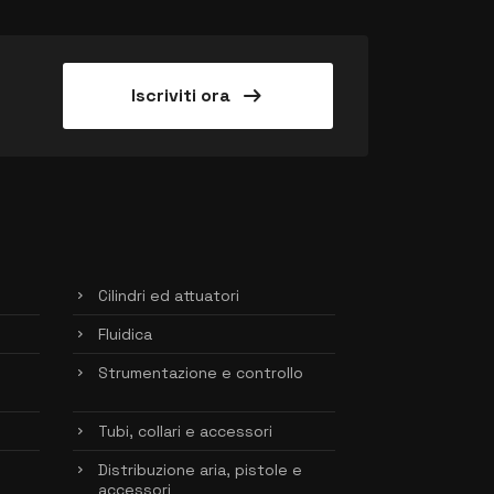
arrow_right_alt
Iscriviti ora
Cilindri ed attuatori
Fluidica
Strumentazione e controllo
Tubi, collari e accessori
Distribuzione aria, pistole e
accessori