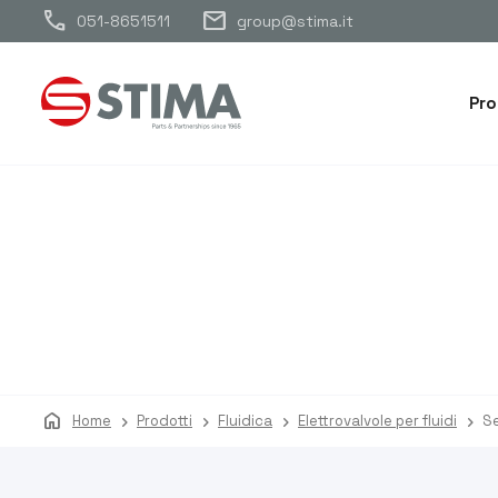
call
mail
051-8651511
group@stima.it
Pro
home
Home
Prodotti
Fluidica
Elettrovalvole per fluidi
Se