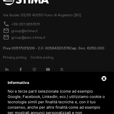
Via Giudei 33/35
40050 Funo di Argelato (BO)
call
+39 051 8651511
mail
group@stima.it
mail
group@pec.stima.it
P.iva 00517031209 - C.F. 00584320378
Cap. Soc. €250.000
Privacy policy
Cookie policy
language
ITALIANO
Informativa
Noi e terze parti selezionate (come ad esempio
Google, Facebook, LinkedIn, ecc.) utilizziamo cookie o
download
tecnologie simili per finalità tecniche e, con il tuo
Catalogo Stima
consenso, anche per altre finalità come ad esempio
download
per mostrati annunci personalizzati e non
Politica qualità e sicurezza