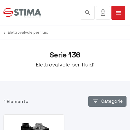
search
lock
menu
Elettrovalvole per fluidi
Serie 136
Elettrovalvole per fluidi
filter_list
Categorie
1 Elemento