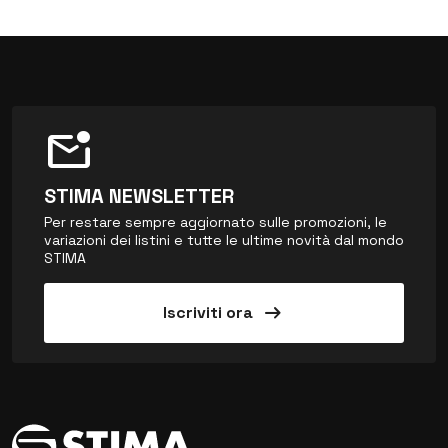
mark_email_unread
STIMA NEWSLETTER
Per restare sempre aggiornato sulle promozioni, le
variazioni dei listini e tutte le ultime novità dal mondo
STIMA
arrow_right_alt
Iscriviti ora