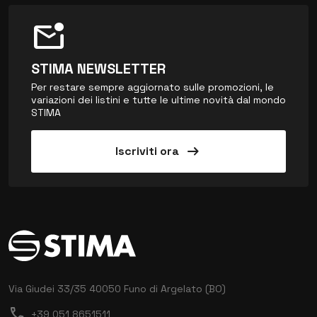
mark_email_unread
STIMA NEWSLETTER
Per restare sempre aggiornato sulle promozioni, le
variazioni dei listini e tutte le ultime novità dal mondo
STIMA
arrow_right_alt
Iscriviti ora
Via Giudei 33/35
40050 Funo di Argelato (BO)
call
+39 051 8651511