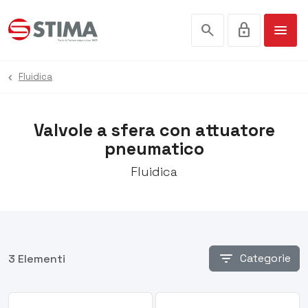
search
lock
menu
Fluidica
Valvole a sfera con attuatore
pneumatico
Fluidica
filter_list
Categorie
3 Elementi