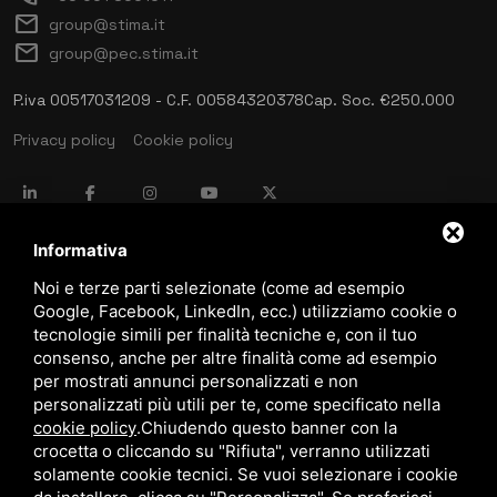
mail
group@stima.it
mail
group@pec.stima.it
P.iva 00517031209 - C.F. 00584320378
Cap. Soc. €250.000
Privacy policy
Cookie policy
language
ITALIANO
Informativa
Noi e terze parti selezionate (come ad esempio
Google, Facebook, LinkedIn, ecc.) utilizziamo cookie o
download
tecnologie simili per finalità tecniche e, con il tuo
Catalogo Stima
consenso, anche per altre finalità come ad esempio
download
per mostrati annunci personalizzati e non
Politica qualità e sicurezza
personalizzati più utili per te, come specificato nella
cookie policy
.
Chiudendo questo banner con la
crocetta o cliccando su "Rifiuta", verranno utilizzati
solamente cookie tecnici. Se vuoi selezionare i cookie