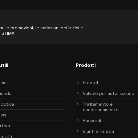
le promozioni, le variazioni dei listini e
o STIMA
utili
Prodotti
ome
Prodotti
ienda
Valvole per automazione
botica
Trattamento e
condizionamento
ews
Raccordi
rtner
Giunti e innesti
ntatti