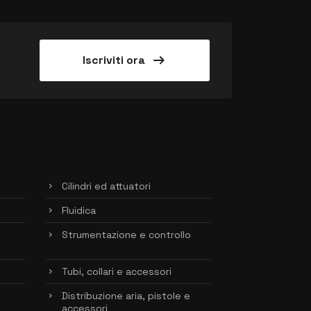
arrow_right_alt
Iscriviti ora
Cilindri ed attuatori
Fluidica
Strumentazione e controllo
Tubi, collari e accessori
Distribuzione aria, pistole e
accessori