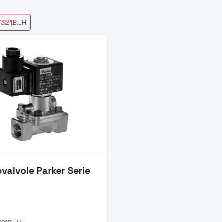
 7321B…H
ovalvole Parker Serie