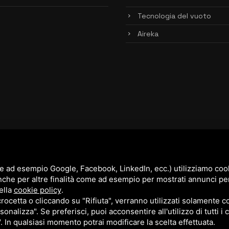
Tecnologia del vuoto
Aireka
e ad esempio Google, Facebook, LinkedIn, ecc.) utilizziamo cooki
nche per altre finalità come ad esempio per mostrati annunci pe
ella
cookie policy
.
cetta o cliccando su "Rifiuta", verranno utilizzati solamente co
sonalizza". Se preferisci, puoi acconsentire all'utilizzo di tutti i
". In qualsiasi momento potrai modificare la scelta effettuata.
cy Policy
e
Terms of Service
di Google.