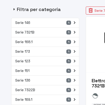
arrow_right
Filtra per categoria
delete
Serie
navigate_next
Serie 146
1
navigate_next
Serie 7321B
1
navigate_next
Serie 168.1
1
navigate_next
Serie 173
1
navigate_next
Serie 123
1
navigate_next
Serie 151
1
navigate_next
Elettr
Serie 136
1
7321B
navigate_next
Serie 7322B
1
navigate_next
Serie 169.1
1