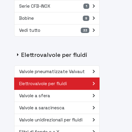
navigate_next
Serie CFB-INOX
1
navigate_next
Bobine
9
navigate_next
Vedi tutto
33
arrow_right
Elettrovalvole per fluidi
navigate_next
Valvole pneumatizzate Valvaut
navigate_next
Elettrovalvole per fluidi
navigate_next
Valvole a sfera
navigate_next
Valvole a saracinesca
navigate_next
Valvole unidirezionali per fluidi
Filtri di fondo e a Y