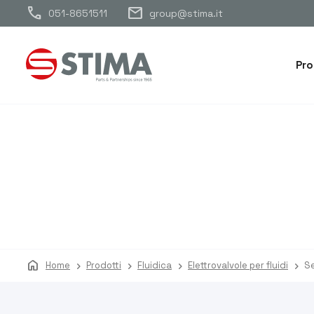
call
mail
051-8651511
group@stima.it
Pro
home
Home
Prodotti
Fluidica
Elettrovalvole per fluidi
S