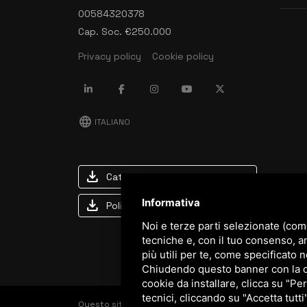
00584320378
Cap. Soc. €250.000
Privacy policy
Cookie policy
language
ITALIANO
download
Catalogo Stima
Informativa
download
Politica qualità e sicurezza
Noi e terze parti selezionate (com
tecniche e, con il tuo consenso, a
più utili per te, come specificato n
Chiudendo questo banner con la cro
cookie da installare, clicca su "Per
tecnici, cliccando su "Accetta tutti
Questo sito è protetto da Google reCAPTCHA v3,
Priva