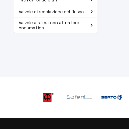
navigate_next
navigate_next
Valvole di regolazione del flusso
Valvole a sfera con attuatore
navigate_next
pneumatico