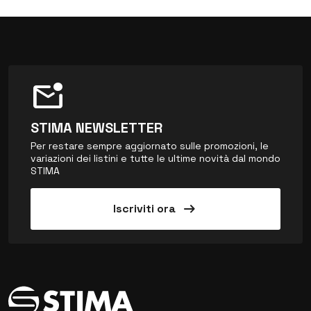
mark_email_unread
STIMA NEWSLETTER
Per restare sempre aggiornato sulle promozioni, le
variazioni dei listini e tutte le ultime novità dal mondo
STIMA
arrow_right_alt
Iscriviti ora