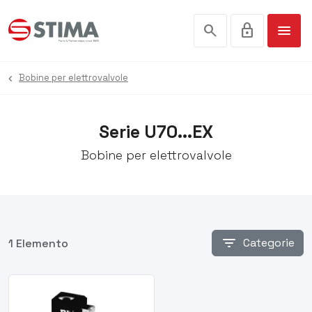
search
lock
menu
Bobine per elettrovalvole
Serie U70...EX
Bobine per elettrovalvole
filter_list
Categorie
1 Elemento