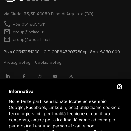
Via Giudei 33/35
40050 Funo di Argelato (BO)
call
+39 051 8651511
mail
group@stima.it
mail
group@pec.stima.it
P.iva 00517031209 - C.F. 00584320378
Cap. Soc. €250.000
Privacy policy
Cookie policy
language
ITALIANO
Informativa
Noi e terze parti selezionate (come ad esempio
Google, Facebook, LinkedIn, ecc.) utilizziamo cookie o
download
tecnologie simili per finalità tecniche e, con il tuo
Catalogo Stima
consenso, anche per altre finalità come ad esempio
download
per mostrati annunci personalizzati e non
Politica qualità e sicurezza