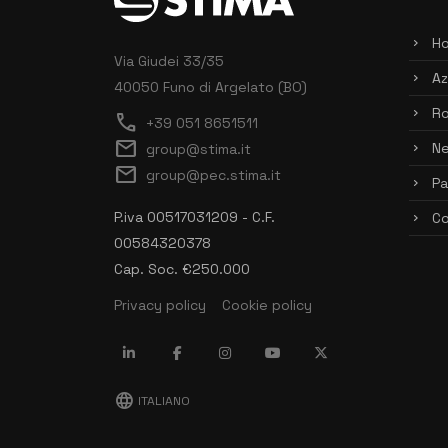
H
Via Giudei 33/35
Az
40050 Funo di Argelato (BO)
Ro
call
+39 051 8651511
mail
N
group@stima.it
mail
group@pec.stima.it
Pa
P.iva 00517031209 - C.F.
Co
00584320378
Cap. Soc. €250.000
Privacy policy
Cookie policy
language
ITALIANO