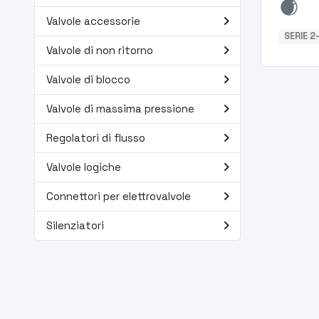
navigate_next
Valvole accessorie
SERIE 2
navigate_next
Valvole di non ritorno
navigate_next
Valvole di blocco
navigate_next
Valvole di massima pressione
navigate_next
Regolatori di flusso
navigate_next
Valvole logiche
navigate_next
Connettori per elettrovalvole
navigate_next
Silenziatori