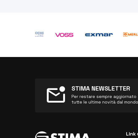
mark_email_unread
STIMA NEWSLETTER
Per restare sempre aggiornato sul
tutte le ultime novità dal mond
Link 