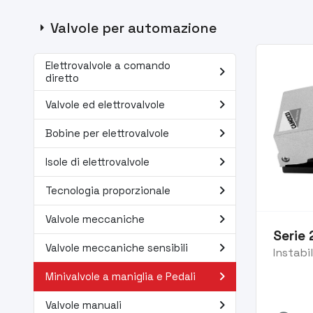
arrow_right
Valvole per automazione
Elettrovalvole a comando
navigate_next
diretto
navigate_next
Valvole ed elettrovalvole
navigate_next
Bobine per elettrovalvole
navigate_next
Isole di elettrovalvole
navigate_next
Tecnologia proporzionale
navigate_next
Valvole meccaniche
Serie 
navigate_next
Valvole meccaniche sensibili
Instabi
navigate_next
Minivalvole a maniglia e Pedali
navigate_next
Valvole manuali