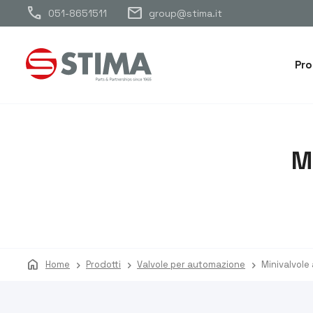
call
mail
051-8651511
group@stima.it
Pro
M
home
Home
Prodotti
Valvole per automazione
Minivalvole 