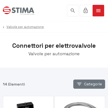
search
lock
menu
Valvole per automazione
Connettori per elettrovalvole
Valvole per automazione
filter_list
Categorie
14 Elementi