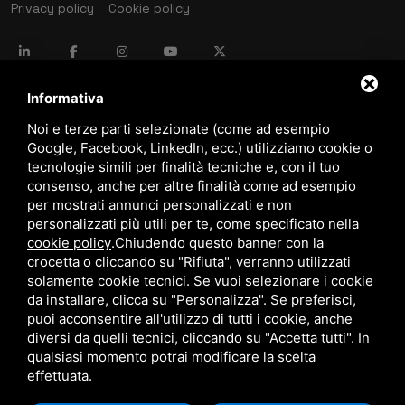
Privacy policy
Cookie policy
language
ITALIANO
Informativa
Noi e terze parti selezionate (come ad esempio
Google, Facebook, LinkedIn, ecc.) utilizziamo cookie o
download
tecnologie simili per finalità tecniche e, con il tuo
Catalogo Stima
consenso, anche per altre finalità come ad esempio
download
per mostrati annunci personalizzati e non
Politica qualità e sicurezza
personalizzati più utili per te, come specificato nella
cookie policy
.
Chiudendo questo banner con la
crocetta o cliccando su "Rifiuta", verranno utilizzati
solamente cookie tecnici. Se vuoi selezionare i cookie
da installare, clicca su "Personalizza". Se preferisci,
puoi acconsentire all'utilizzo di tutti i cookie, anche
diversi da quelli tecnici, cliccando su "Accetta tutti". In
qualsiasi momento potrai modificare la scelta
Questo sito è protetto da Google reCAPTCHA v3,
Privacy Policy
e
Terms of Service
di Google.
effettuata.