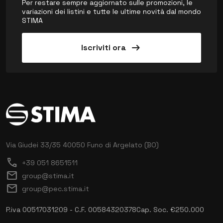
Per restare sempre aggiornato sulle promozioni, le
variazioni dei listini e tutte le ultime novità dal mondo
STIMA
arrow_right_alt
Iscriviti ora
Via Giudei 33/35
40050 Funo di Argelato (BO)
call
+39 051 8651511
mail
group@stima.it
mail
group@pec.stima.it
P.iva 00517031209 - C.F. 00584320378
Cap. Soc. €250.000