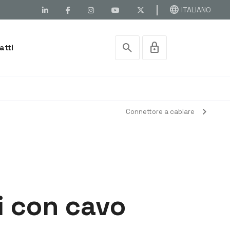
language
ITALIANO
search
lock
atti
chevron_right
Connettore a cablare
i con cavo