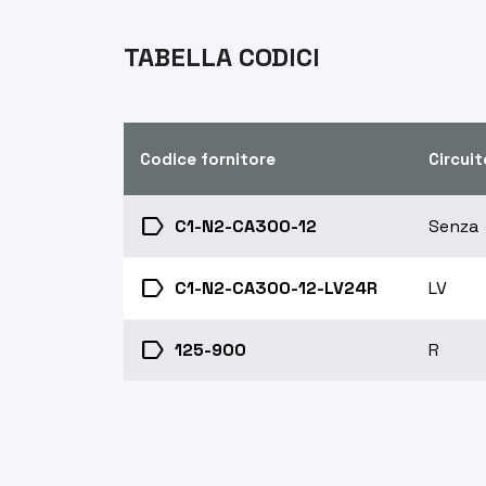
TABELLA CODICI
Codice fornitore
Circuit
label
C1-N2-CA300-12
Senza
label
C1-N2-CA300-12-LV24R
LV
label
125-900
R