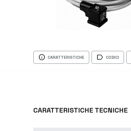
info
label
CARATTERISTICHE
CODICI
CARATTERISTICHE TECNICHE