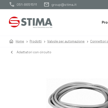
call
mail
051-8651511
group@stima.it
Pro
home
Home
Prodotti
Valvole per automazione
Connettori 
navigate_before
Adattatori con circuito