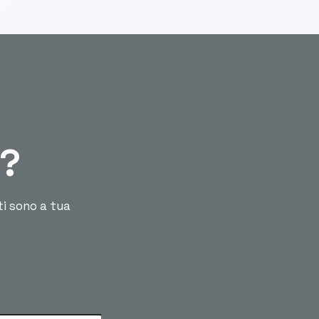
ù?
ti sono a tua