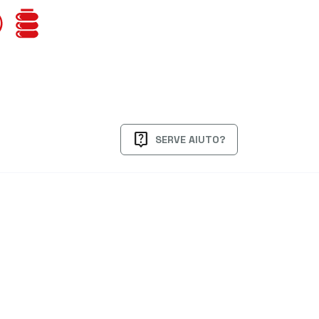
live_help
SERVE AIUTO?