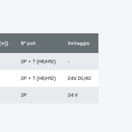
[m])
N° poli
Voltaggio
2P + T (H6/H12)
-
2P + T (H6/H12)
24V DC/AC
2P
24 V