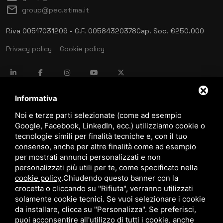
mail
group@pec.stima.it
P.iva 00517031209 - C.F. 00584320378
Cap. Soc. €250.000
Privacy policy
Cookie policy
language
ITALIANO
Informativa
Noi e terze parti selezionate (come ad esempio
Google, Facebook, LinkedIn, ecc.) utilizziamo cookie o
download
tecnologie simili per finalità tecniche e, con il tuo
Catalogo Stima
consenso, anche per altre finalità come ad esempio
download
per mostrati annunci personalizzati e non
Politica qualità e sicurezza
personalizzati più utili per te, come specificato nella
cookie policy
.
Chiudendo questo banner con la
crocetta o cliccando su "Rifiuta", verranno utilizzati
solamente cookie tecnici. Se vuoi selezionare i cookie
da installare, clicca su "Personalizza". Se preferisci,
puoi acconsentire all'utilizzo di tutti i cookie, anche