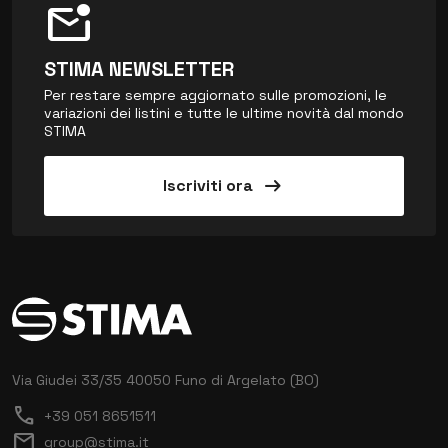
mark_email_unread
STIMA NEWSLETTER
Per restare sempre aggiornato sulle promozioni, le
variazioni dei listini e tutte le ultime novità dal mondo
STIMA
arrow_right_alt
Iscriviti ora
Via Giudei 33/35
40050 Funo di Argelato (BO)
call
+39 051 8651511
mail
group@stima.it