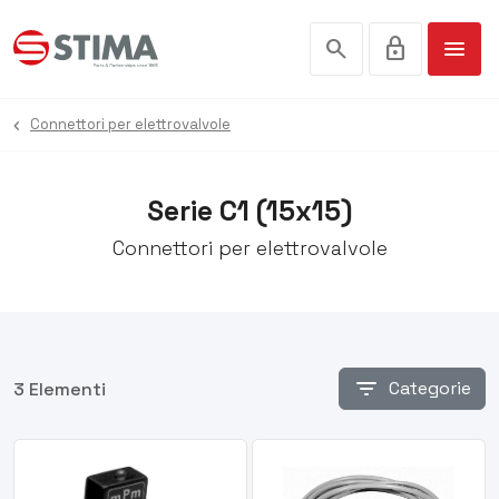
search
lock
menu
Connettori per elettrovalvole
Serie C1 (15x15)
Connettori per elettrovalvole
filter_list
Categorie
3 Elementi