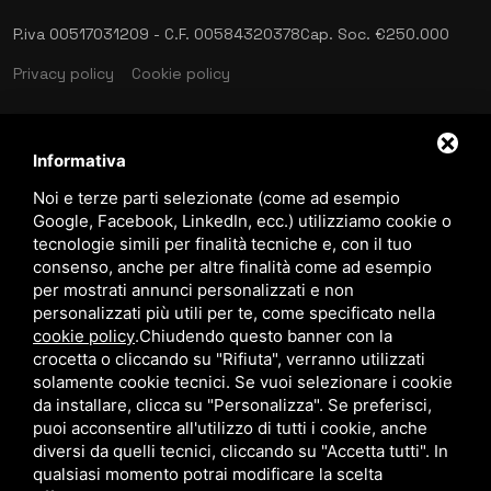
P.iva 00517031209 - C.F. 00584320378
Cap. Soc. €250.000
Privacy policy
Cookie policy
Informativa
language
ITALIANO
Noi e terze parti selezionate (come ad esempio
Google, Facebook, LinkedIn, ecc.) utilizziamo cookie o
tecnologie simili per finalità tecniche e, con il tuo
download
consenso, anche per altre finalità come ad esempio
Catalogo Stima
per mostrati annunci personalizzati e non
download
personalizzati più utili per te, come specificato nella
Politica qualità e sicurezza
cookie policy
.
Chiudendo questo banner con la
crocetta o cliccando su "Rifiuta", verranno utilizzati
solamente cookie tecnici. Se vuoi selezionare i cookie
da installare, clicca su "Personalizza". Se preferisci,
puoi acconsentire all'utilizzo di tutti i cookie, anche
diversi da quelli tecnici, cliccando su "Accetta tutti". In
qualsiasi momento potrai modificare la scelta