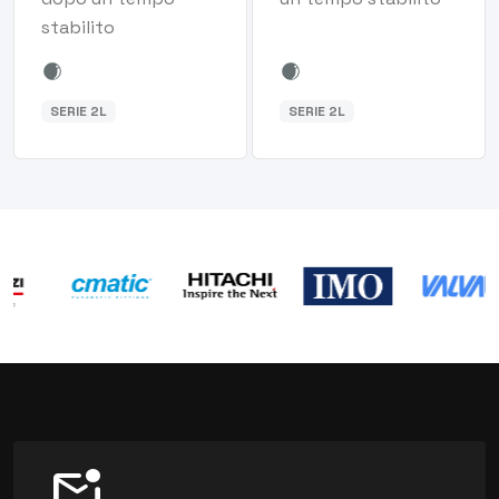
stabilito
SERIE 2L
SERIE 2L
mark_email_unread