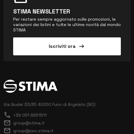
STIMA NEWSLETTER
Per restare sempre aggiornato sulle promozioni, le
variazioni dei listini e tutte le ultime novità dal mondo
STIMA
arrow_right_alt
Iscriviti ora
Via Giudei 33/35
40050 Funo di Argelato (BO)
call
+39 051 8651511
mail
group@stima.it
mail
group@pec.stima.it