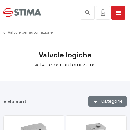
search
lock
menu
Valvole per automazione
Valvole logiche
Valvole per automazione
filter_list
Categorie
8 Elementi