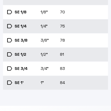
label
SE 1/8
1/8"
70
label
SE 1/4
1/4"
75
label
SE 3/8
3/8"
78
label
SE 1/2
1/2"
81
label
SE 3/4
3/4"
83
label
SE 1'
1"
84