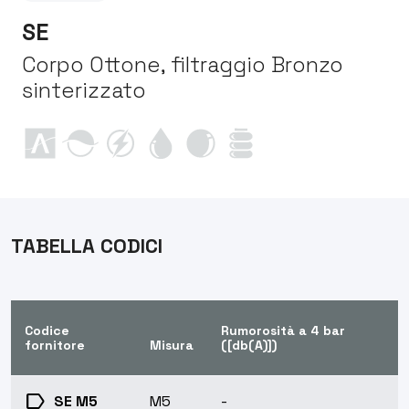
SE
Corpo Ottone, filtraggio Bronzo
sinterizzato
TABELLA CODICI
Codice
Rumorosità a 4 bar
fornitore
Misura
([db(A)])
label
SE M5
M5
-