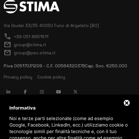
Via Giudei 33/35
40050 Funo di Argelato (BO)
call
+39 051 8651511
mail
group@stima.it
mail
group@pec.stima.it
P.iva 00517031209 - C.F. 00584320378
Cap. Soc. €250.000
Privacy policy
Cookie policy
language
ITALIANO
Informativa
Noi e terze parti selezionate (come ad esempio
Google, Facebook, LinkedIn, ecc.) utilizziamo cookie o
download
tecnologie simili per finalità tecniche e, con il tuo
Catalogo Stima
consenso, anche per altre finalità come ad esempio