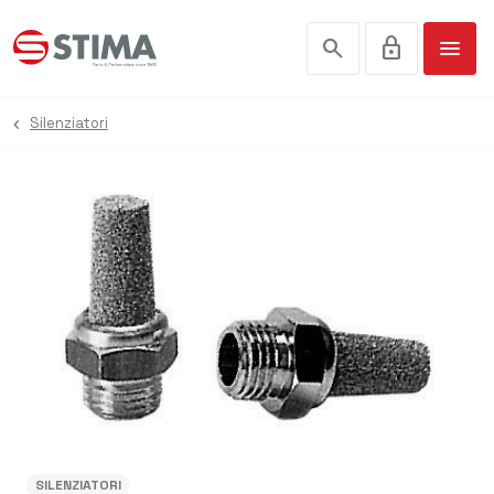
search
lock
menu
Silenziatori
SILENZIATORI