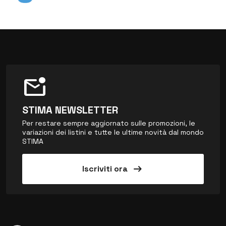
mark_email_unread
STIMA NEWSLETTER
Per restare sempre aggiornato sulle promozioni, le
variazioni dei listini e tutte le ultime novità dal mondo
STIMA
arrow_right_alt
Iscriviti ora