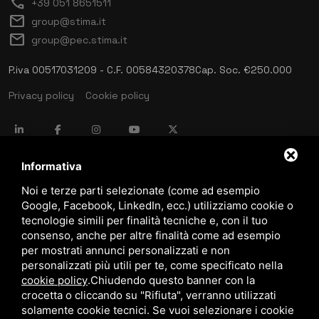
call
+39 051 8651511
mail
group@stima.it
mail
group@pec.stima.it
P.iva 00517031209 - C.F. 00584320378
Cap. Soc. €250.000
Privacy policy
Cookie policy
language
ITALIANO
Informativa
Noi e terze parti selezionate (come ad esempio
Google, Facebook, LinkedIn, ecc.) utilizziamo cookie o
download
tecnologie simili per finalità tecniche e, con il tuo
Catalogo Stima
consenso, anche per altre finalità come ad esempio
download
per mostrati annunci personalizzati e non
Politica qualità e sicurezza
personalizzati più utili per te, come specificato nella
cookie policy
.
Chiudendo questo banner con la
crocetta o cliccando su "Rifiuta", verranno utilizzati
solamente cookie tecnici. Se vuoi selezionare i cookie