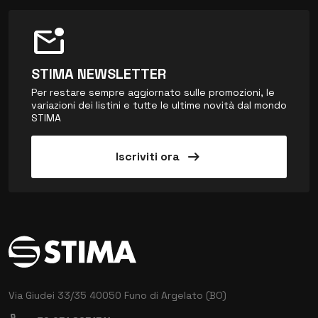
mark_email_unread
STIMA NEWSLETTER
Per restare sempre aggiornato sulle promozioni, le
variazioni dei listini e tutte le ultime novità dal mondo
STIMA
arrow_right_alt
Iscriviti ora
Via Giudei 33/35
40050 Funo di Argelato (BO)