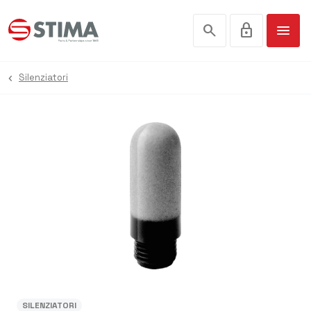
search
lock
menu
Silenziatori
SILENZIATORI