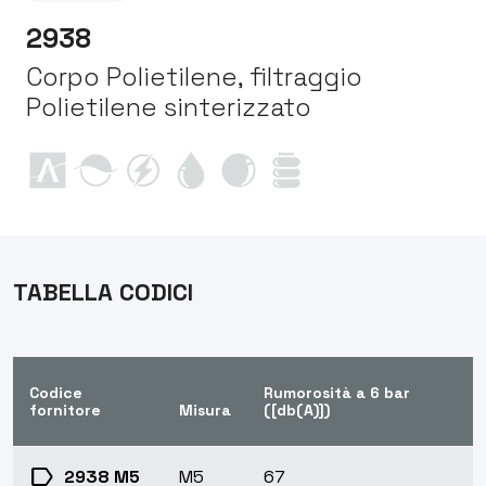
2938
Corpo Polietilene, filtraggio
Polietilene sinterizzato
TABELLA CODICI
Codice
Rumorosità a 6 bar
fornitore
Misura
([db(A)])
label
2938 M5
M5
67