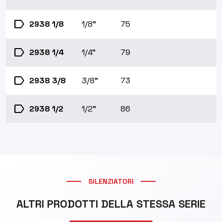
label
2938 1/8
1/8"
75
label
2938 1/4
1/4"
79
label
2938 3/8
3/8"
73
label
2938 1/2
1/2"
86
SILENZIATORI
ALTRI PRODOTTI DELLA STESSA SERIE