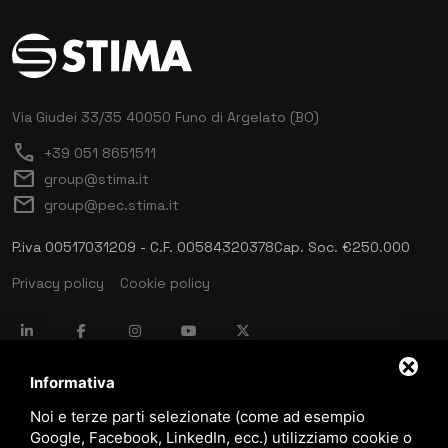
Via Giudei 33/35
40050 Funo di Argelato (BO)
call
+39 051 8651511
mail
group@stima.it
mail
group@pec.stima.it
P.iva 00517031209 - C.F. 00584320378
Cap. Soc. €250.000
Privacy policy
Cookie policy
language
ITALIANO
Informativa
Noi e terze parti selezionate (come ad esempio
Google, Facebook, LinkedIn, ecc.) utilizziamo cookie o