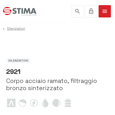
search
lock
menu
Silenziatori
SILENZIATORI
2921
Corpo acciaio ramato, filtraggio
bronzo sinterizzato