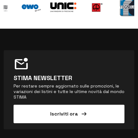
mark_email_unread
STIMA NEWSLETTER
Per restare sempre aggiornato sulle promozioni, le
variazioni dei listini e tutte le ultime novità dal mondo
STIMA
arrow_right_alt
Iscriviti ora