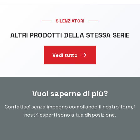
SILENZIATORI
ALTRI PRODOTTI DELLA STESSA SERIE
arrow_right_alt
Vedi tutto
Vuoi saperne di più?
Contattaci senza impegno compilando il nostro form, i
nostri esperti sono a tua disposizione.