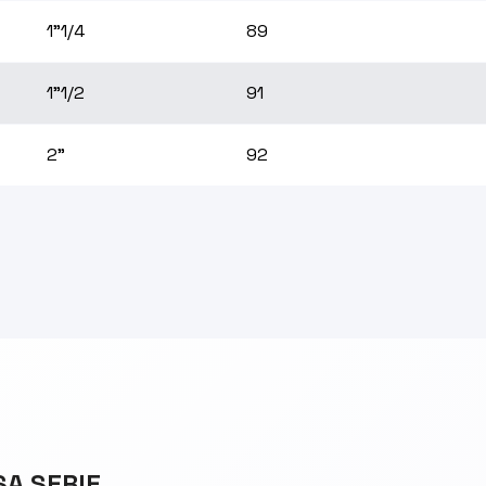
1"1/4
89
1"1/2
91
2"
92
SA SERIE