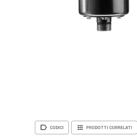
label
apps
CODICI
PRODOTTI CORRELATI