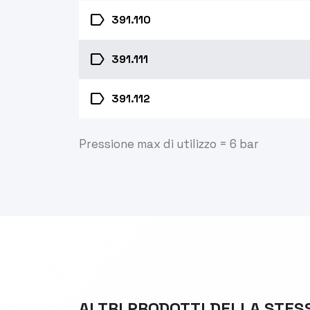
label
391.110
label
391.111
label
391.112
Pressione max di utilizzo = 6 bar
ALTRI PRODOTTI DELLA STES