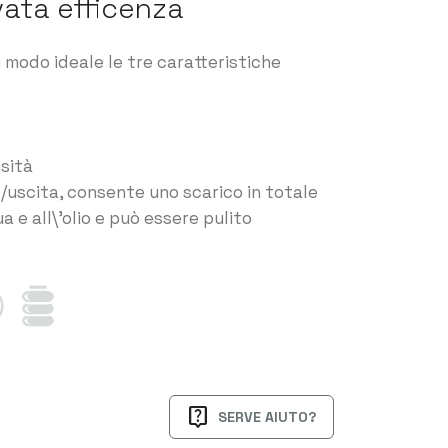
vata efficenza
odo ideale le tre caratteristiche
osità
o/uscita, consente uno scarico in totale
a e all\'olio e può essere pulito
live_help
SERVE AIUTO?