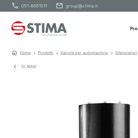
call
mail
051-8651511
group@stima.it
Pro
home
Home
Prodotti
Valvole per automazione
Silenziatori
navigate_before
SL MAXI