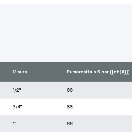
Misura
Rumorosità a 6 bar ([db(A)])
1/2"
88
3/4"
88
1"
88