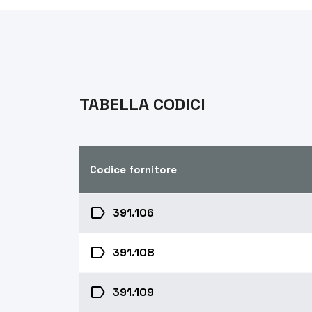
TABELLA CODICI
Codice fornitore
label
391.106
label
391.108
label
391.109