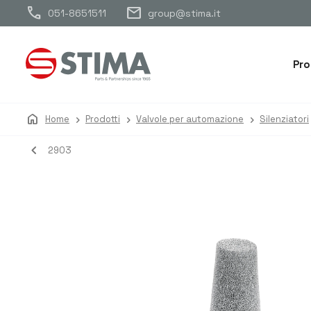
call
mail
051-8651511
group@stima.it
Pro
home
Home
Prodotti
Valvole per automazione
Silenziatori
navigate_before
2903