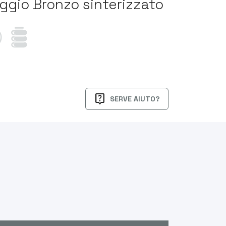
aggio Bronzo sinterizzato
live_help
SERVE AIUTO?