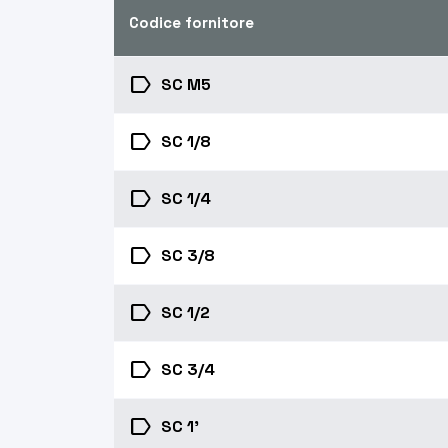
Codice fornitore
label
SC M5
label
SC 1/8
label
SC 1/4
label
SC 3/8
label
SC 1/2
label
SC 3/4
label
SC 1'