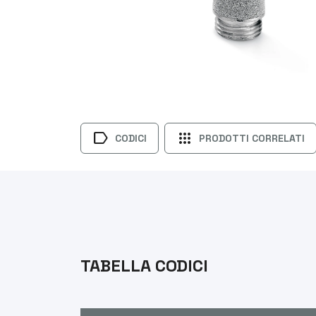
label
apps
CODICI
PRODOTTI CORRELATI
TABELLA CODICI