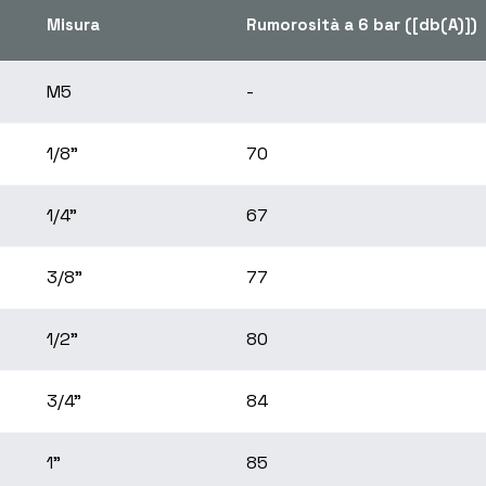
Misura
Rumorosità a 6 bar ([db(A)])
M5
-
1/8"
70
1/4"
67
3/8"
77
1/2"
80
3/4"
84
1"
85