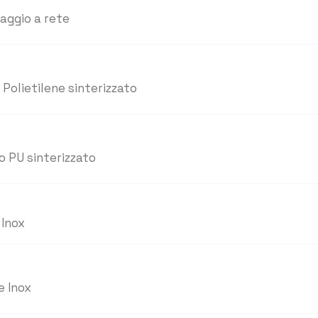
raggio a rete
 Polietilene sinterizzato
o PU sinterizzato
 Inox
e Inox