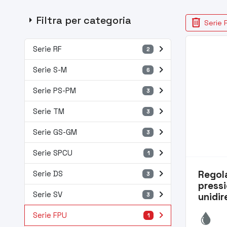
arrow_right
Filtra per categoria
delete
Serie 
navigate_next
Serie RF
2
navigate_next
Serie S-M
6
navigate_next
Serie PS-PM
3
navigate_next
Serie TM
3
navigate_next
Serie GS-GM
3
navigate_next
Serie SPCU
1
navigate_next
Regola
Serie DS
3
pressi
navigate_next
Serie SV
unidir
3
navigate_next
Serie FPU
1