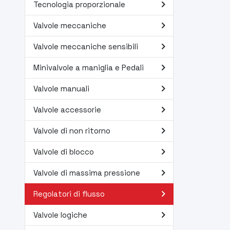
navigate_next
Tecnologia proporzionale
navigate_next
Valvole meccaniche
navigate_next
Valvole meccaniche sensibili
navigate_next
Minivalvole a maniglia e Pedali
navigate_next
Valvole manuali
navigate_next
Valvole accessorie
navigate_next
Valvole di non ritorno
navigate_next
Valvole di blocco
navigate_next
Valvole di massima pressione
navigate_next
Regolatori di flusso
navigate_next
Valvole logiche