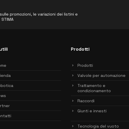
le promozioni, le variazioni dei listini e
o STIMA
utili
Prodotti
ome
Prodotti
ienda
Valvole per automazione
botica
Trattamento e
condizionamento
ews
Raccordi
rtner
Giunti e innesti
ntatti
Tecnologia del vuoto