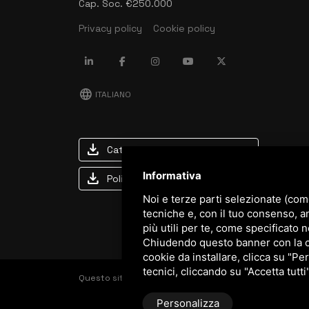
Cap. Soc. €250.000
Privacy policy
Cookie policy
language
ITALIANO
download
Catalogo Stima
Informativa
download
Politica qualità e sicurezza
Noi e terze parti selezionate (com
tecniche e, con il tuo consenso, a
più utili per te, come specificato n
Chiudendo questo banner con la cro
cookie da installare, clicca su "Per
tecnici, cliccando su "Accetta tutti
Questo sito è protetto da Google reCAPTCHA v3,
Priva
Personalizza