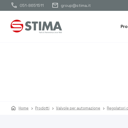
call
mail
051-8651511
group@stima.it
Pro
home
Home
Prodotti
Valvole per automazione
Regolatori d