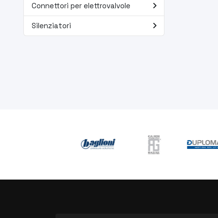
navigate_next
Connettori per elettrovalvole
navigate_next
Silenziatori