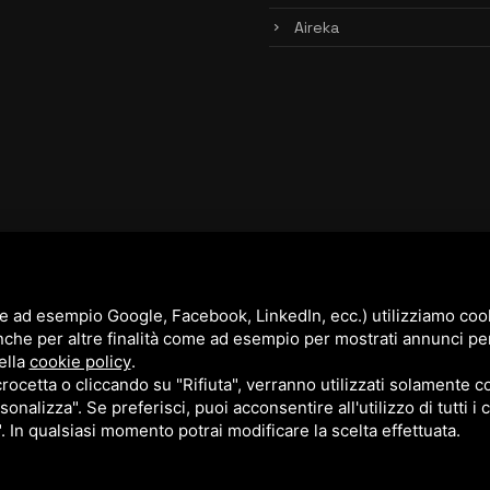
Aireka
e ad esempio Google, Facebook, LinkedIn, ecc.) utilizziamo cooki
nche per altre finalità come ad esempio per mostrati annunci pe
ella
cookie policy
.
cetta o cliccando su "Rifiuta", verranno utilizzati solamente co
sonalizza". Se preferisci, puoi acconsentire all'utilizzo di tutti i
". In qualsiasi momento potrai modificare la scelta effettuata.
cy Policy
e
Terms of Service
di Google.