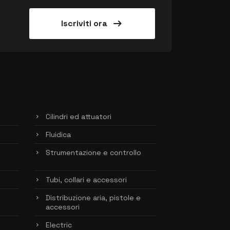
arrow_right_alt
Iscriviti ora
Cilindri ed attuatori
Fluidica
Strumentazione e controllo
Tubi, collari e accessori
Distribuzione aria, pistole e
accessori
Electric