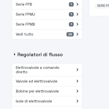
navigate_next
Serie FPB
1
SERIE F
navigate_next
Serie FPMU
1
navigate_next
Serie FPMB
1
navigate_next
Vedi tutto
28
arrow_right
Regolatori di flusso
Elettrovalvole a comando
navigate_next
diretto
navigate_next
Valvole ed elettrovalvole
navigate_next
Bobine per elettrovalvole
navigate_next
Isole di elettrovalvole