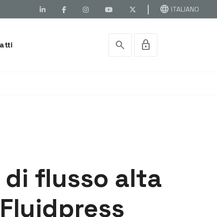
language
ITALIANO
search
lock
atti
 di flusso alta
Fluidpress