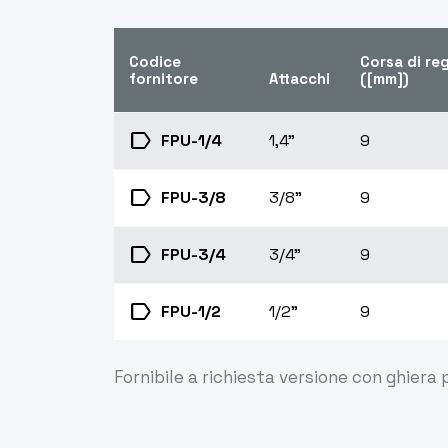
Codice
Corsa di re
fornitore
Attacchi
([mm])
label
FPU-1/4
1,4"
9
label
FPU-3/8
3/8"
9
label
FPU-3/4
3/4"
9
label
FPU-1/2
1/2"
9
Fornibile a richiesta versione con ghiera 