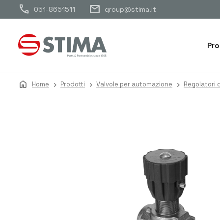
call
mail
051-8651511
group@stima.it
Pro
home
Home
Prodotti
Valvole per automazione
Regolatori d