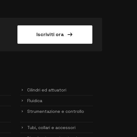
arrow_right_alt
Iscriviti ora
Cilindri ed attuatori
Fluidica
Strumentazione e controllo
Tubi, collari e accessori