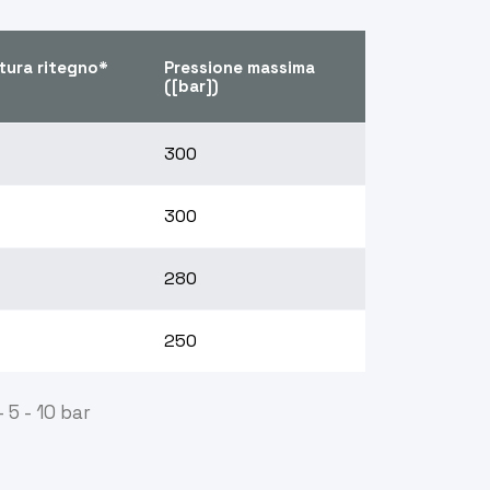
tura ritegno*
Pressione massima
([bar])
300
300
280
250
 5 - 10 bar