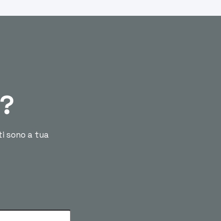
ù?
ti sono a tua