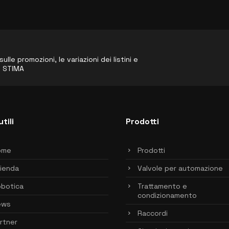
le promozioni, le variazioni dei listini e
o STIMA
utili
Prodotti
ome
Prodotti
ienda
Valvole per automazione
botica
Trattamento e
condizionamento
ews
Raccordi
rtner