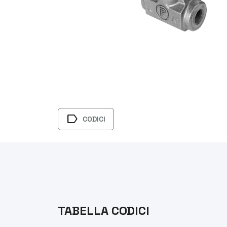
label
CODICI
TABELLA CODICI