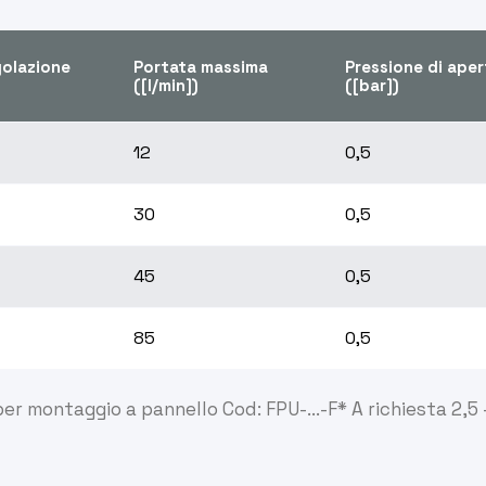
golazione
Portata massima
Pressione di aper
([l/min])
([bar])
12
0,5
30
0,5
45
0,5
85
0,5
per montaggio a pannello Cod: FPU-...-F* A richiesta 2,5 -