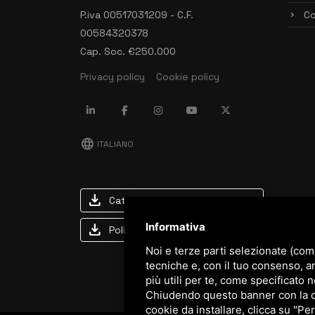
P.iva 00517031209 - C.F.
Co
00584320378
Cap. Soc. €250.000
Privacy policy
Cookie policy
language
ITALIANO
download
Catalogo Stima
download
Informativa
Politica qualità e sicurezza
Noi e terze parti selezionate (com
tecniche e, con il tuo consenso, a
più utili per te, come specificato n
Chiudendo questo banner con la cro
cookie da installare, clicca su "Per