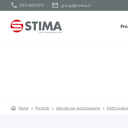
call
mail
051-8651511
group@stima.it
Pro
home
Home
Prodotti
Valvole per automazione
Elettrovalv