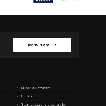
arrow_right_alt
Iscriviti ora
Cilindri ed attuatori
Fluidica
Strumentazione e controllo