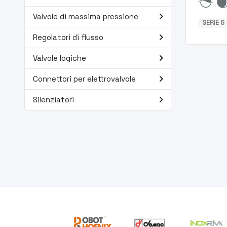
navigate_next
Valvole di massima pressione
SERIE 6
navigate_next
Regolatori di flusso
navigate_next
Valvole logiche
navigate_next
Connettori per elettrovalvole
navigate_next
Silenziatori