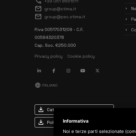
call
+39 051 8651511
mail
N
group@stima.it
mail
group@pec.stima.it
Pa
P.iva 00517031209 - C.F.
Co
00584320378
Cap. Soc. €250.000
Privacy policy
Cookie policy
language
ITALIANO
download
Catalogo Stima
Informativa
download
Politica qualità e sicurezza
Noi e terze parti selezionate (com