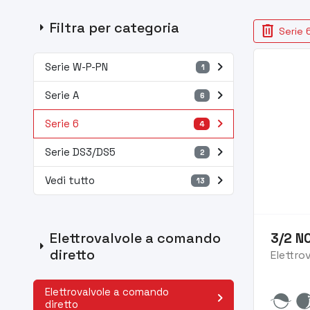
arrow_right
Filtra per categoria
delete
Serie 
navigate_next
Serie W-P-PN
1
navigate_next
Serie A
6
navigate_next
Serie 6
4
navigate_next
Serie DS3/DS5
2
navigate_next
Vedi tutto
13
Elettrovalvole a comando
3/2 NC
arrow_right
diretto
Elettro
Elettrovalvole a comando
navigate_next
diretto