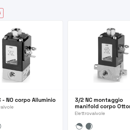
6
 - NO corpo Alluminio
3/2 NC montaggio
manifold corpo Otto
valvole
Elettrovalvole