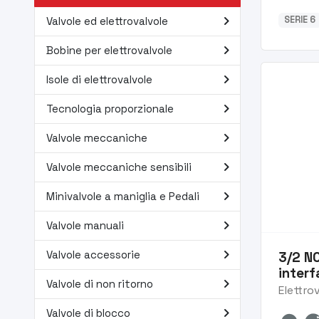
navigate_next
SERIE 6
Valvole ed elettrovalvole
navigate_next
Bobine per elettrovalvole
navigate_next
Isole di elettrovalvole
navigate_next
Tecnologia proporzionale
navigate_next
Valvole meccaniche
navigate_next
Valvole meccaniche sensibili
navigate_next
Minivalvole a maniglia e Pedali
navigate_next
Valvole manuali
navigate_next
Valvole accessorie
3/2 N
inter
navigate_next
Valvole di non ritorno
Elettro
navigate_next
Valvole di blocco