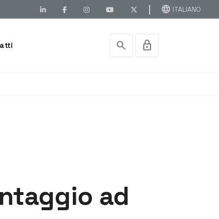
language
ITALIANO
search
lock
atti
ntaggio ad