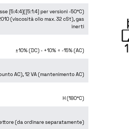
asse [5:4:4]([5:1:4] per versioni -50°C)
010 (viscosità olio max. 32 cSt), gas
inerti
±10% (DC) - +10% ÷ -15% (AC)
spunto AC), 12 VA (mantenimento AC)
H (180°C)
nettore (da ordinare separatamente)