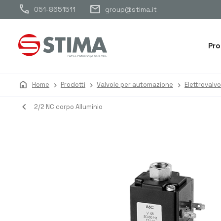
call
mail
051-8651511
group@stima.it
Pro
home
Home
Prodotti
Valvole per automazione
Elettrovalv
navigate_before
2/2 NC corpo Alluminio