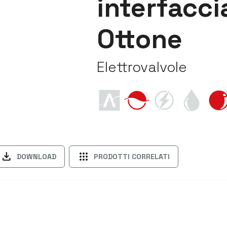
interfacci
Ottone
Elettrovalvole
download
apps
DOWNLOAD
PRODOTTI CORRELATI