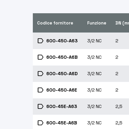
Codice fornitore
Funzione
DN (m
label
600-450-A63
3/2 NC
2
label
600-450-A6B
3/2 NC
2
label
600-450-A6D
3/2 NC
2
label
600-450-A6E
3/2 NC
2
label
600-45E-A63
3/2 NC
2,5
label
600-45E-A6B
3/2 NC
2,5