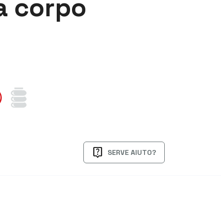
a corpo
live_help
SERVE AIUTO?