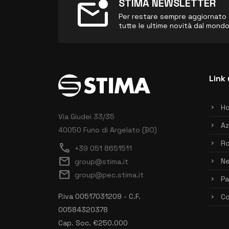
mark_email_unread
STIMA NEWSLETTER
Per restare sempre aggiornato sul
tutte le ultime novità dal mond
Link 
H
Via Giudei 33/35
Az
40050 Funo di Argelato (BO)
Ro
call
+39 051 8651511
mail
N
group@stima.it
mail
group@pec.stima.it
Pa
P.iva 00517031209 - C.F.
Co
00584320378
Cap. Soc. €250.000