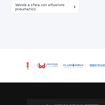
Valvole a sfera con attuatore
navigate_next
pneumatico