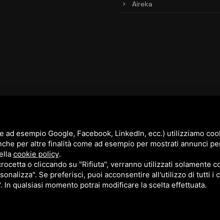
Aireka
e ad esempio Google, Facebook, LinkedIn, ecc.) utilizziamo cooki
nche per altre finalità come ad esempio per mostrati annunci pe
ella
cookie policy
.
cetta o cliccando su "Rifiuta", verranno utilizzati solamente co
sonalizza". Se preferisci, puoi acconsentire all'utilizzo di tutti i
". In qualsiasi momento potrai modificare la scelta effettuata.
cy Policy
e
Terms of Service
di Google.