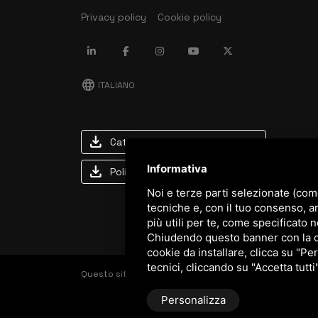
Privacy policy
Cookie policy
language
ITALIANO
download
Catalogo Stima
Informativa
download
Politica qualità e sicurezza
Noi e terze parti selezionate (com
tecniche e, con il tuo consenso, a
più utili per te, come specificato n
Chiudendo questo banner con la cro
cookie da installare, clicca su "Per
tecnici, cliccando su "Accetta tutti
Questo sito è protetto da Google reCAPTCHA v3,
Priva
Personalizza