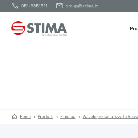
call
mail
051-8651511
group@stima.it
Pro
home
Home
Prodotti
Fluidica
Valvole pneumatizzate Valv