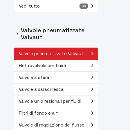
navigate_next
Vedi tutto
33
Valvole pneumatizzate
arrow_right
Valvaut
navigate_next
Valvole pneumatizzate Valvaut
navigate_next
Elettrovalvole per fluidi
navigate_next
Valvole a sfera
navigate_next
Valvole a saracinesca
navigate_next
Valvole unidirezionali per fluidi
navigate_next
Filtri di fondo e a Y
navigate_next
Valvole di regolazione del flusso