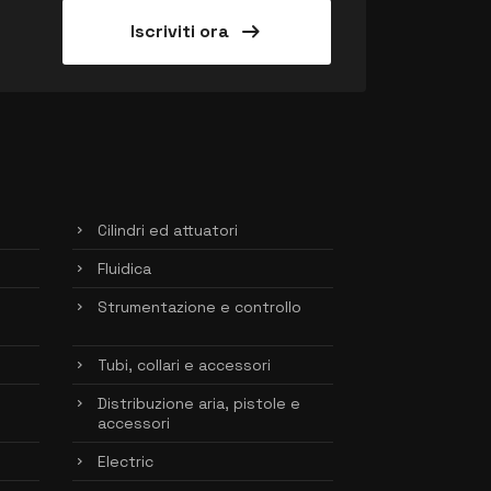
arrow_right_alt
Iscriviti ora
Cilindri ed attuatori
Fluidica
Strumentazione e controllo
Tubi, collari e accessori
Distribuzione aria, pistole e
accessori
Electric