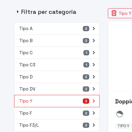
arrow_right
Filtra per categoria
delete
Tipo Y
navigate_next
Tipo A
2
navigate_next
Tipo B
2
navigate_next
Tipo C
1
navigate_next
Tipo C3
1
navigate_next
Tipo D
2
navigate_next
Tipo DV
2
navigate_next
Doppi
Tipo Y
2
navigate_next
Tipo F
2
navigate_next
Tipo F3/L
2
TIPO Y