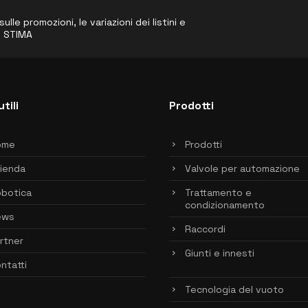
le promozioni, le variazioni dei listini e
o STIMA
utili
Prodotti
ome
Prodotti
ienda
Valvole per automazione
botica
Trattamento e
condizionamento
ews
Raccordi
rtner
Giunti e innesti
ntatti
Tecnologia del vuoto