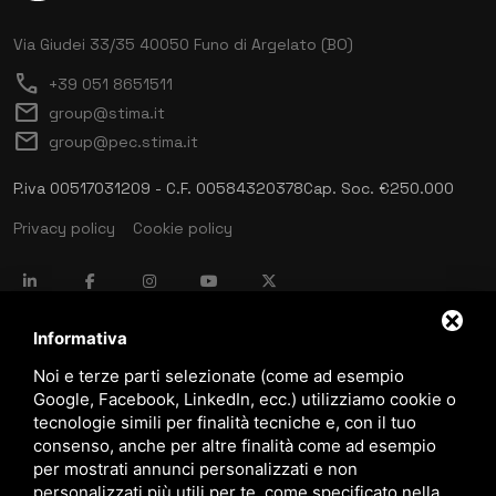
Via Giudei 33/35
40050 Funo di Argelato (BO)
call
+39 051 8651511
mail
group@stima.it
mail
group@pec.stima.it
P.iva 00517031209 - C.F. 00584320378
Cap. Soc. €250.000
Privacy policy
Cookie policy
language
ITALIANO
Informativa
Noi e terze parti selezionate (come ad esempio
Google, Facebook, LinkedIn, ecc.) utilizziamo cookie o
download
tecnologie simili per finalità tecniche e, con il tuo
Catalogo Stima
consenso, anche per altre finalità come ad esempio
download
per mostrati annunci personalizzati e non
Politica qualità e sicurezza
personalizzati più utili per te, come specificato nella