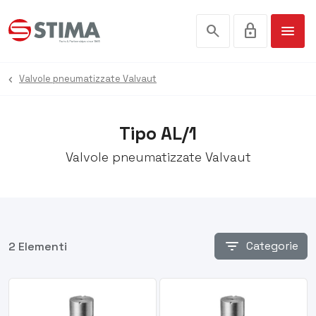
search
lock
menu
Valvole pneumatizzate Valvaut
Tipo AL/1
Valvole pneumatizzate Valvaut
filter_list
Categorie
2 Elementi