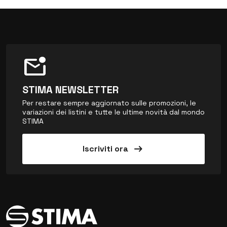
mark_email_unread
STIMA NEWSLETTER
Per restare sempre aggiornato sulle promozioni, le
variazioni dei listini e tutte le ultime novità dal mondo
STIMA
arrow_right_alt
Iscriviti ora