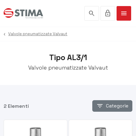
search
lock
menu
Valvole pneumatizzate Valvaut
Tipo AL3/1
Valvole pneumatizzate Valvaut
filter_list
Categorie
2 Elementi