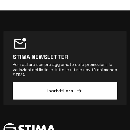
mark_email_unread
STIMA NEWSLETTER
Per restare sempre aggiornato sulle promozioni, le
variazioni dei listini e tutte le ultime novità dal mondo
STIMA
arrow_right_alt
Iscriviti ora