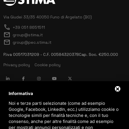
Via Giudei 33/35
40050 Funo di Argelato (BO)
call
+39 051 8651511
mail
group@stima.it
mail
group@pec.stima.it
P.iva 00517031209 - C.F. 00584320378
Cap. Soc. €250.000
Privacy policy
Cookie policy
language
ITALIANO
Informativa
Noi e terze parti selezionate (come ad esempio
Google, Facebook, LinkedIn, ecc.) utilizziamo cookie o
download
tecnologie simili per finalità tecniche e, con il tuo
Catalogo Stima
consenso, anche per altre finalità come ad esempio
download
per mostrati annunci personalizzati e non
Politica qualità e sicurezza