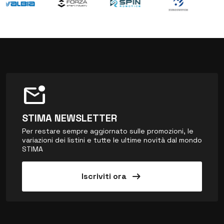
mark_email_unread
STIMA NEWSLETTER
Per restare sempre aggiornato sulle promozioni, le
variazioni dei listini e tutte le ultime novità dal mondo
STIMA
arrow_right_alt
Iscriviti ora