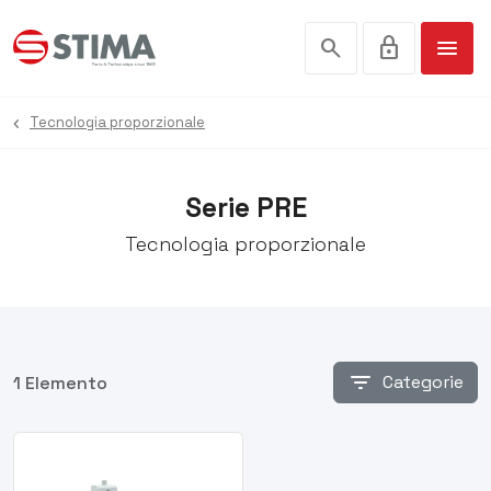
search
lock
menu
Tecnologia proporzionale
Serie PRE
Tecnologia proporzionale
filter_list
Categorie
1 Elemento