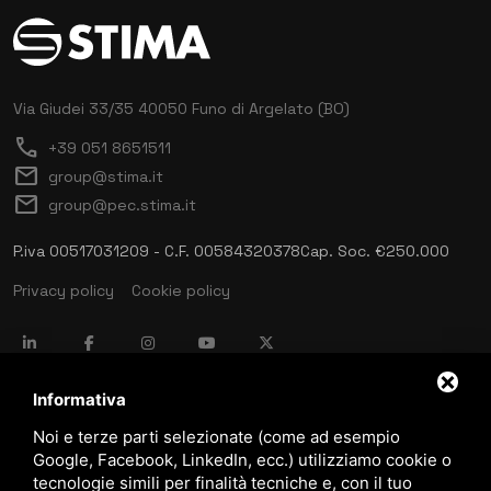
Via Giudei 33/35
40050 Funo di Argelato (BO)
call
+39 051 8651511
mail
group@stima.it
mail
group@pec.stima.it
P.iva 00517031209 - C.F. 00584320378
Cap. Soc. €250.000
Privacy policy
Cookie policy
language
ITALIANO
Informativa
Noi e terze parti selezionate (come ad esempio
Google, Facebook, LinkedIn, ecc.) utilizziamo cookie o
download
tecnologie simili per finalità tecniche e, con il tuo
Catalogo Stima