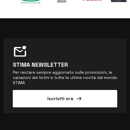
mark_email_unread
STIMA NEWSLETTER
Per restare sempre aggiornato sulle promozioni, le
variazioni dei listini e tutte le ultime novità dal mondo
STIMA
arrow_right_alt
Iscriviti ora