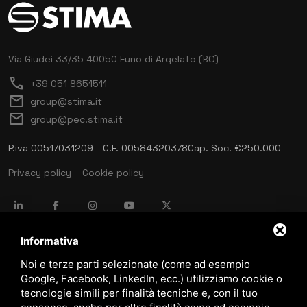
Via Giudei 33/35
40050 Funo di Argelato (BO)
call
+39 051 8651511
mail
group@stima.it
mail
group@pec.stima.it
P.iva 00517031209 - C.F. 00584320378
Cap. Soc. €250.000
Privacy policy
Cookie policy
language
ITALIANO
Informativa
Noi e terze parti selezionate (come ad esempio
Google, Facebook, LinkedIn, ecc.) utilizziamo cookie o
download
tecnologie simili per finalità tecniche e, con il tuo
Catalogo Stima