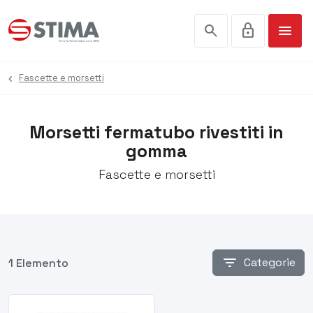
search
lock
menu
Fascette e morsetti
Morsetti fermatubo rivestiti in
gomma
Fascette e morsetti
filter_list
Categorie
1 Elemento