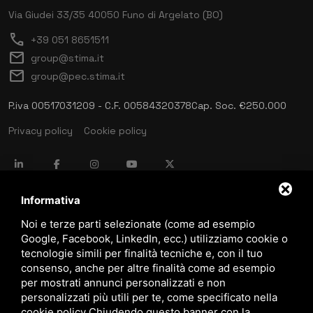
Via Giudei 33/35
40050 Funo di Argelato (BO)
call
+39 051 8651511
mail
group@stima.it
mail
group@pec.stima.it
P.iva 00517031209 - C.F. 00584320378
Cap. Soc. €250.000
Privacy policy
Cookie policy
language
ITALIANO
Informativa
Noi e terze parti selezionate (come ad esempio
Google, Facebook, LinkedIn, ecc.) utilizziamo cookie o
download
tecnologie simili per finalità tecniche e, con il tuo
Catalogo Stima
consenso, anche per altre finalità come ad esempio
download
per mostrati annunci personalizzati e non
Politica qualità e sicurezza
personalizzati più utili per te, come specificato nella
cookie policy
.
Chiudendo questo banner con la