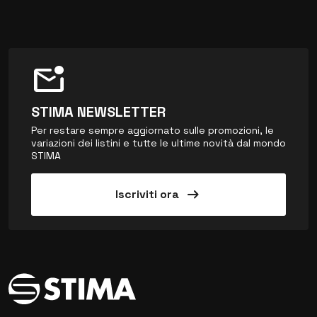
mark_email_unread
STIMA NEWSLETTER
Per restare sempre aggiornato sulle promozioni, le
variazioni dei listini e tutte le ultime novità dal mondo
STIMA
arrow_right_alt
Iscriviti ora