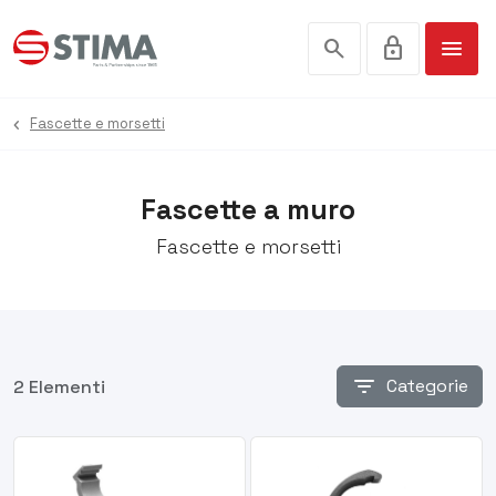
search
lock
menu
Fascette e morsetti
Fascette a muro
Fascette e morsetti
filter_list
Categorie
2 Elementi