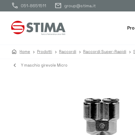
call
mail
051-8651511
group@stima.it
Pro
home
Home
Prodotti
Raccordi
Raccordi Super-Rapidi
navigate_before
Y maschio girevole Micro