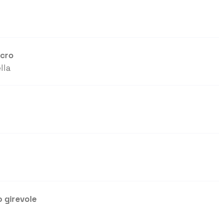
icro
lla
 girevole