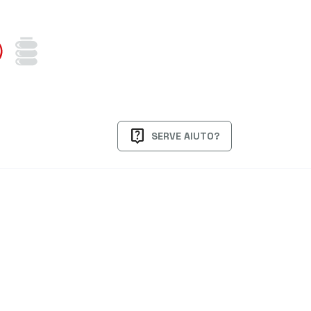
live_help
SERVE AIUTO?