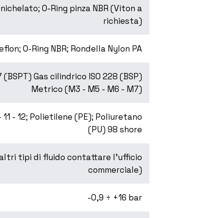
nichelato; O-Ring pinza NBR (Viton a
richiesta)
Teflon; O-Ring NBR; Rondella Nylon PA
7 (BSPT) Gas cilindrico ISO 228 (BSP)
Metrico (M3 - M5 - M6 - M7)
11 - 12; Polietilene (PE); Poliuretano
(PU) 98 shore
tri tipi di fluido contattare l’ufficio
commerciale)
-0,9 ÷ +16 bar