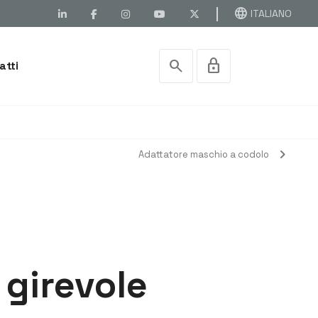
language
ITALIANO
search
lock
atti
chevron_right
Adattatore maschio a codolo
 girevole