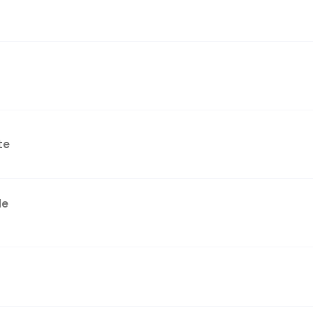
te
le