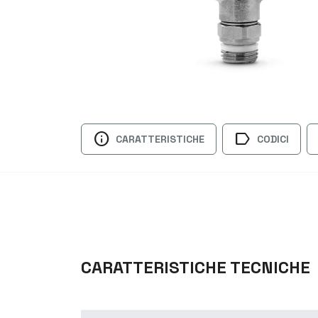
info
label
CARATTERISTICHE
CODICI
CARATTERISTICHE TECNICHE