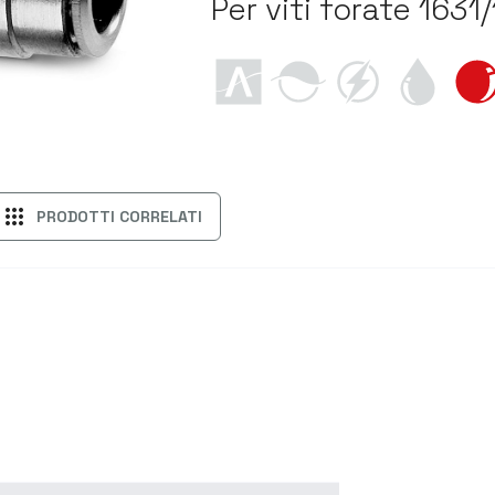
Per viti forate 1631
apps
PRODOTTI CORRELATI