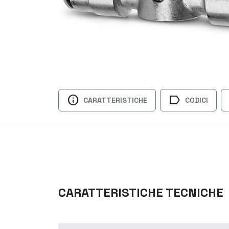
info
label
CARATTERISTICHE
CODICI
CARATTERISTICHE TECNICHE