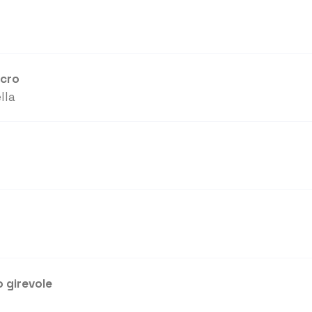
icro
lla
 girevole