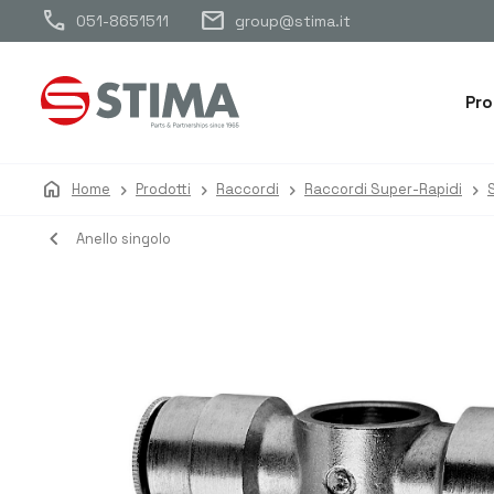
call
mail
051-8651511
group@stima.it
Pro
home
Home
Prodotti
Raccordi
Raccordi Super-Rapidi
navigate_before
Anello singolo