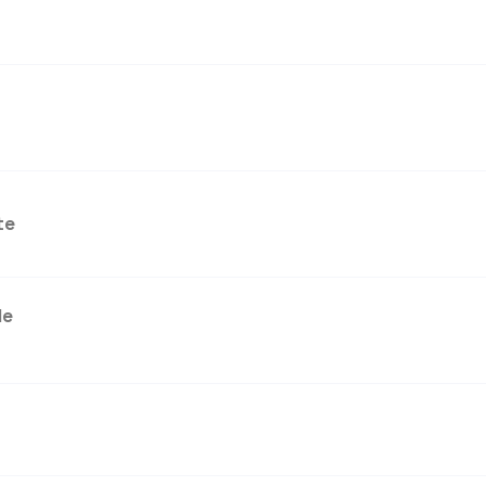
te
le