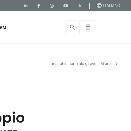
language
ITALIANO
search
lock
atti
chevron_right
T maschio centrale girevole Micro
ppio