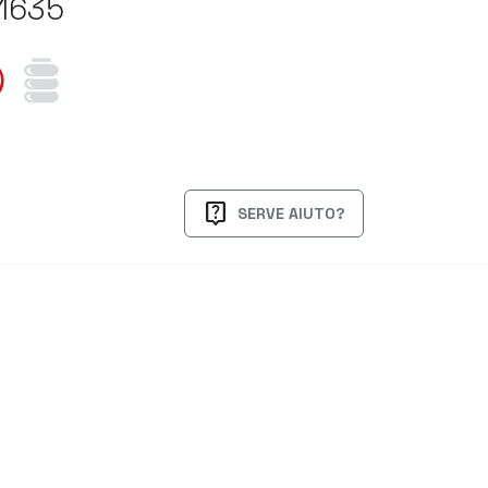
/1635
live_help
SERVE AIUTO?