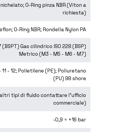
nichelato; O-Ring pinza NBR (Viton a
richiesta)
Teflon; O-Ring NBR; Rondella Nylon PA
7 (BSPT) Gas cilindrico ISO 228 (BSP)
Metrico (M3 - M5 - M6 - M7)
11 - 12; Polietilene (PE); Poliuretano
(PU) 98 shore
tri tipi di fluido contattare l’ufficio
commerciale)
-0,9 ÷ +16 bar