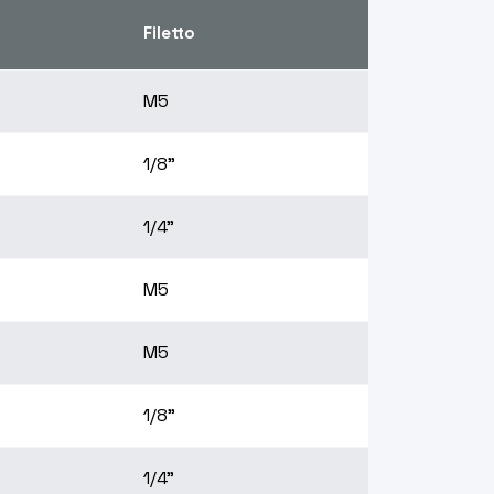
Filetto
M5
1/8"
1/4"
M5
M5
1/8"
1/4"