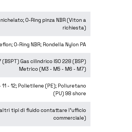
nichelato; O-Ring pinza NBR (Viton a
richiesta)
Teflon; O-Ring NBR; Rondella Nylon PA
7 (BSPT) Gas cilindrico ISO 228 (BSP)
Metrico (M3 - M5 - M6 - M7)
11 - 12; Polietilene (PE); Poliuretano
(PU) 98 shore
tri tipi di fluido contattare l’ufficio
commerciale)