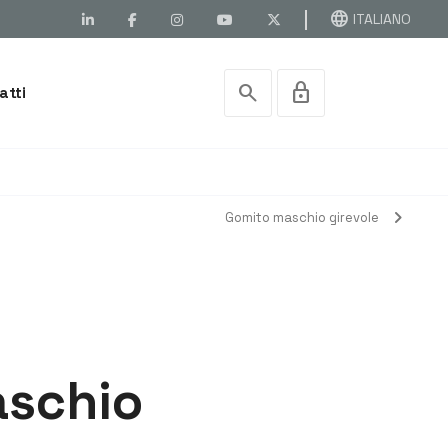
language
ITALIANO
search
lock
atti
chevron_right
Gomito maschio girevole
aschio