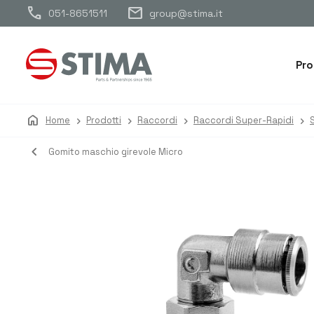
call
mail
051-8651511
group@stima.it
Pro
home
Home
Prodotti
Raccordi
Raccordi Super-Rapidi
navigate_before
Gomito maschio girevole Micro