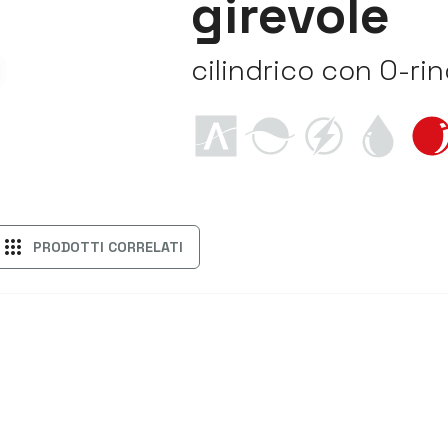
girevole
cilindrico con O-ri
apps
PRODOTTI CORRELATI