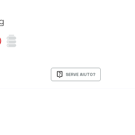
ng
live_help
SERVE AIUTO?