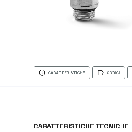
info
label
CARATTERISTICHE
CODICI
CARATTERISTICHE TECNICHE