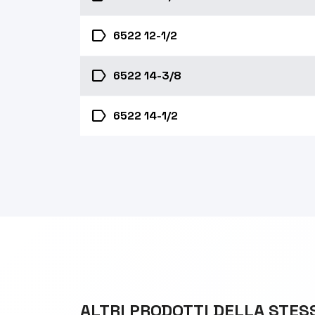
label
6522 12-1/2
label
6522 14-3/8
label
6522 14-1/2
ALTRI PRODOTTI DELLA STES