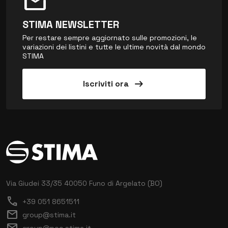
mark_email_unread
STIMA NEWSLETTER
Per restare sempre aggiornato sulle promozioni, le
variazioni dei listini e tutte le ultime novità dal mondo
STIMA
arrow_right_alt
Iscriviti ora
Via Giudei 33/35
40050 Funo di Argelato (BO)
call
+39 051 8651511
mail
group@stima.it
mail
group@pec.stima.it