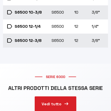
label
S6500 10-3/8
S6500
10
3/8"
label
S6500 12-1/4
S6500
12
1/4"
label
S6500 12-3/8
S6500
12
3/8"
SERIE 6000
ALTRI PRODOTTI DELLA STESSA SERIE
arrow_right_alt
Vedi tutto