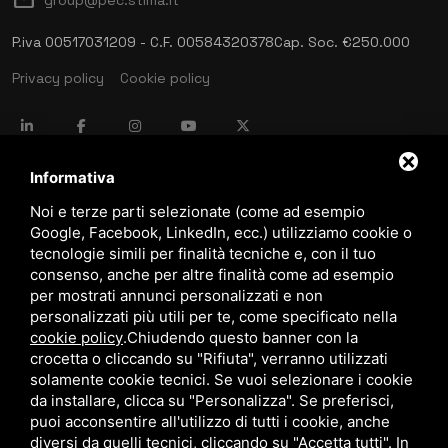
P.iva 00517031209 - C.F. 00584320378
Cap. Soc. €250.000
Privacy policy
Cookie policy
language
ITALIANO
Informativa
Noi e terze parti selezionate (come ad esempio
Google, Facebook, LinkedIn, ecc.) utilizziamo cookie o
download
tecnologie simili per finalità tecniche e, con il tuo
Catalogo Stima
consenso, anche per altre finalità come ad esempio
download
per mostrati annunci personalizzati e non
Politica qualità e sicurezza
personalizzati più utili per te, come specificato nella
cookie policy
.
Chiudendo questo banner con la
crocetta o cliccando su "Rifiuta", verranno utilizzati
solamente cookie tecnici. Se vuoi selezionare i cookie
da installare, clicca su "Personalizza". Se preferisci,
puoi acconsentire all'utilizzo di tutti i cookie, anche
diversi da quelli tecnici, cliccando su "Accetta tutti". In