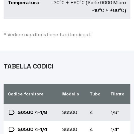
Temperatura
-20°C ÷ +80°C (Serie 6000 Micro
-10°C ÷ +80°C)
* Vedere caratteristiche tubi impiegati
TABELLA CODICI
Codice fornitore
Modello
Tubo
Filetto
label
S6500 4-1/8
S6500
4
1/8"
label
S6500 4-1/4
S6500
4
1/4"