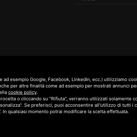
e ad esempio Google, Facebook, LinkedIn, ecc.) utilizziamo cooki
nche per altre finalità come ad esempio per mostrati annunci pe
ella
cookie policy
.
cetta o cliccando su "Rifiuta", verranno utilizzati solamente co
sonalizza". Se preferisci, puoi acconsentire all'utilizzo di tutti i
". In qualsiasi momento potrai modificare la scelta effettuata.
cy Policy
e
Terms of Service
di Google.