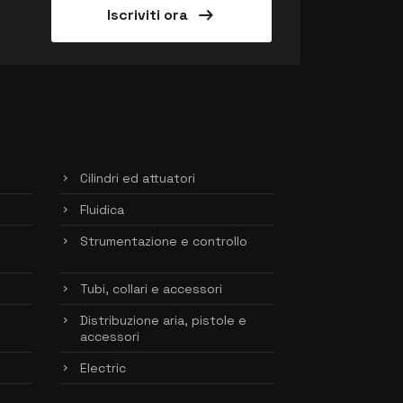
arrow_right_alt
Iscriviti ora
Cilindri ed attuatori
Fluidica
Strumentazione e controllo
Tubi, collari e accessori
Distribuzione aria, pistole e
accessori
Electric