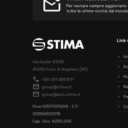
mark_email_unread
Per restare sempre aggiornato sul
tutte le ultime novità dal mond
Link 
H
Via Giudei 33/35
Az
40050 Funo di Argelato (BO)
Ro
call
+39 051 8651511
mail
N
group@stima.it
mail
group@pec.stima.it
Pa
P.iva 00517031209 - C.F.
Co
00584320378
Cap. Soc. €250.000