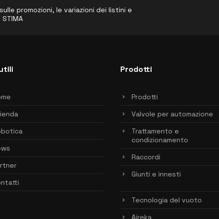
le promozioni, le variazioni dei listini e
o STIMA
utili
Prodotti
ome
Prodotti
ienda
Valvole per automazione
botica
Trattamento e
condizionamento
ews
Raccordi
rtner
Giunti e innesti
ntatti
Tecnologia del vuoto
Aireka