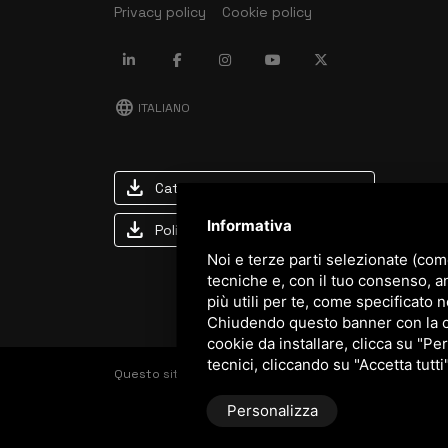
Privacy policy
Cookie policy
language
ITALIANO
download
Catalogo Stima
download
Informativa
Politica qualità e sicurezza
Noi e terze parti selezionate (com
tecniche e, con il tuo consenso, a
più utili per te, come specificato n
Chiudendo questo banner con la cro
cookie da installare, clicca su "Per
tecnici, cliccando su "Accetta tutti
Questo sito è protetto da Google reCAPTCHA v3,
Priva
Personalizza