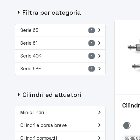
arrow_right
Filtra per categoria
navigate_next
Serie 63
1
navigate_next
Serie 61
1
navigate_next
Serie 40K
1
navigate_next
Serie 6PF
1
arrow_right
Cilindri ed attuatori
Cilind
navigate_next
Minicilindri
navigate_next
Cilindri a corsa breve
navigate_next
Cilindri compatti
SERIE 6