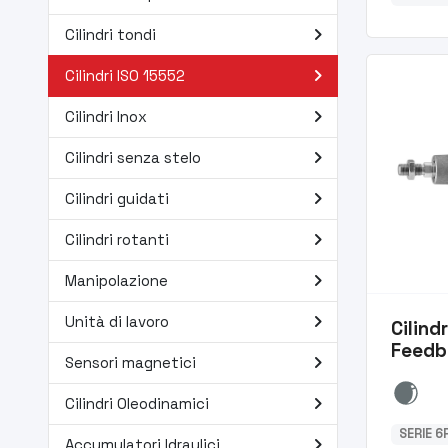
navigate_next
Cilindri tondi
navigate_next
Cilindri ISO 15552
navigate_next
Cilindri Inox
navigate_next
Cilindri senza stelo
navigate_next
Cilindri guidati
navigate_next
Cilindri rotanti
navigate_next
Manipolazione
navigate_next
Unità di lavoro
Cilind
Feedb
navigate_next
Sensori magnetici
navigate_next
Cilindri Oleodinamici
SERIE 6
navigate_next
Accumulatori Idraulici