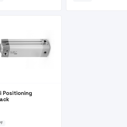
ri Positioning
ack
PF