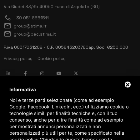
Via Giudei 33/35
40050 Funo di Argelato (BO)
call
+39 051 8651511
mail
group@stima.it
mail
group@pec.stima.it
P.iva 00517031209 - C.F. 00584320378
Cap. Soc. €250.000
Privacy policy
Cookie policy
language
ITALIANO
Informativa
Noi e terze parti selezionate (come ad esempio
Google, Facebook, LinkedIn, ecc.) utilizziamo cookie o
download
tecnologie simili per finalità tecniche e, con il tuo
Catalogo Stima
consenso, anche per altre finalità come ad esempio
download
per mostrati annunci personalizzati e non
Politica qualità e sicurezza
personalizzati più utili per te, come specificato nella
cookie policy
.
Chiudendo questo banner con la