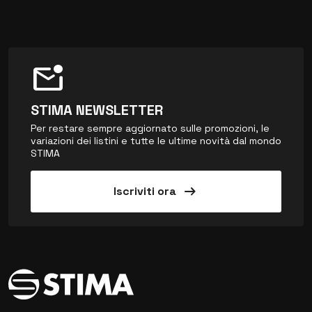
mark_email_unread
STIMA NEWSLETTER
Per restare sempre aggiornato sulle promozioni, le
variazioni dei listini e tutte le ultime novità dal mondo
STIMA
arrow_right_alt
Iscriviti ora