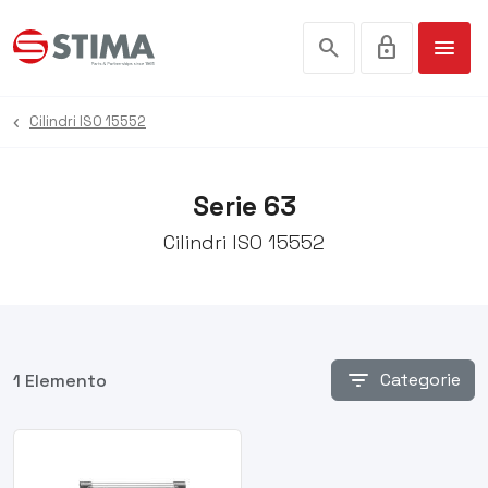
search
lock
menu
Cilindri ISO 15552
Serie 63
Cilindri ISO 15552
filter_list
Categorie
1 Elemento