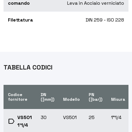
comando
Leva in Acciaio verniciato
Filettatura
DIN 259 - ISO 228
TABELLA CODICI
Codice
DN
PN
fornitore
([mm])
Modello
([bar])
Misura
VS501
30
VS501
25
1"1/4
label
1'1/4