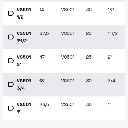
VS501
14
VS501
30
1/2
label
1/2
VS501
37,5
VS501
25
1"1/2
label
1'1/2
VS501
47
VS501
25
2"
label
2'
VS501
18
VS501
30
3/4
label
3/4
VS501
23,5
VS501
30
1"
label
1'